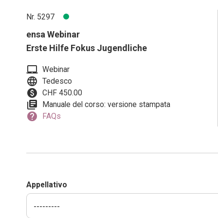
Nr. 5297
ensa Webinar
Erste Hilfe Fokus Jugendliche
laptop_mac
Webinar
language
Tedesco
paid
CHF 450.00
library_books
Manuale del corso: versione stampata
help
FAQs
Appellativo