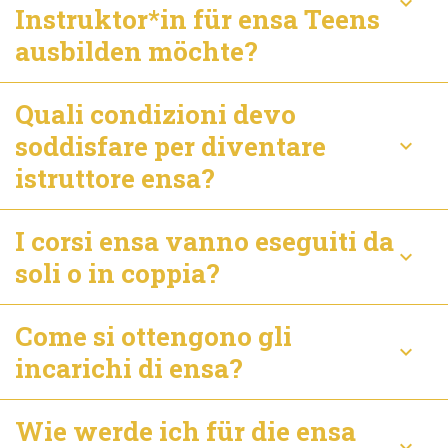
keyboard_arrow_down
Instruktor*in für ensa Teens
ausbilden möchte?
Quali condizioni devo
soddisfare per diventare
keyboard_arrow_down
istruttore ensa?
I corsi ensa vanno eseguiti da
keyboard_arrow_down
soli o in coppia?
Come si ottengono gli
keyboard_arrow_down
incarichi di ensa?
Wie werde ich für die ensa
keyboard_arrow_down