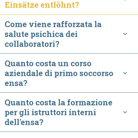
Einsätze entlöhnt?
Come viene rafforzata la
salute psichica dei
keyboard_arrow_down
collaboratori?
Quanto costa un corso
aziendale di primo soccorso
keyboard_arrow_down
ensa?
Quanto costa la formazione
per gli istruttori interni
keyboard_arrow_down
dell'ensa?