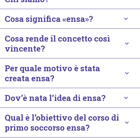
Cosa significa «ensa»?
keyboard_arrow_down
Cosa rende il concetto così
keyboard_arrow_down
vincente?
Per quale motivo è stata
keyboard_arrow_down
creata ensa?
Dov’è nata l’idea di ensa?
keyboard_arrow_down
Qual è l’obiettivo del corso di
keyboard_arrow_down
primo soccorso ensa?