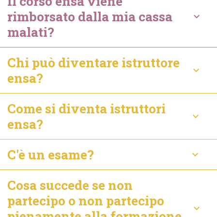
Il corso ensa viene
rimborsato dalla mia cassa
keyboard_arrow_down
malati?
Chi può diventare istruttore
keyboard_arrow_down
ensa?
Come si diventa istruttori
keyboard_arrow_down
ensa?
C'è un esame?
keyboard_arrow_down
Cosa succede se non
partecipo o non partecipo
keyboard_arrow_down
pienamente alla formazione