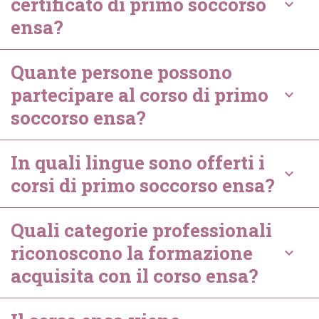
certificato di primo soccorso
keyboard_arrow_down
ensa?
Quante persone possono
partecipare al corso di primo
keyboard_arrow_down
soccorso ensa?
In quali lingue sono offerti i
keyboard_arrow_down
corsi di primo soccorso ensa?
Quali categorie professionali
riconoscono la formazione
keyboard_arrow_down
acquisita con il corso ensa?