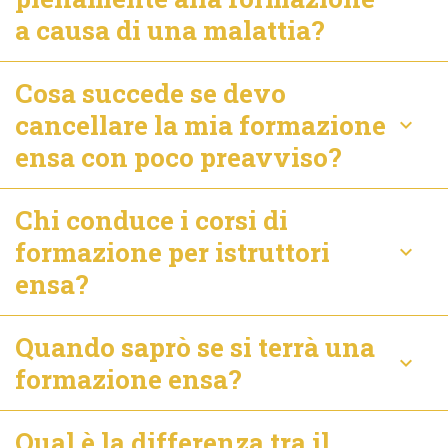
a causa di una malattia?
Cosa succede se devo
cancellare la mia formazione
keyboard_arrow_down
ensa con poco preavviso?
Chi conduce i corsi di
formazione per istruttori
keyboard_arrow_down
ensa?
Quando saprò se si terrà una
keyboard_arrow_down
formazione ensa?
Qual è la differenza tra il