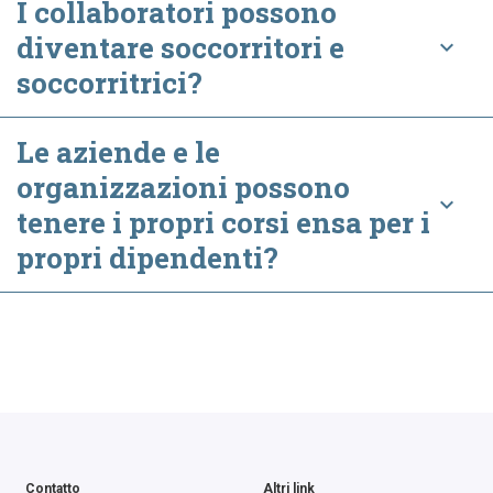
I collaboratori possono
diventare soccorritori e
keyboard_arrow_down
soccorritrici?
Le aziende e le
organizzazioni possono
keyboard_arrow_down
tenere i propri corsi ensa per i
propri dipendenti?
Contatto
Altri link