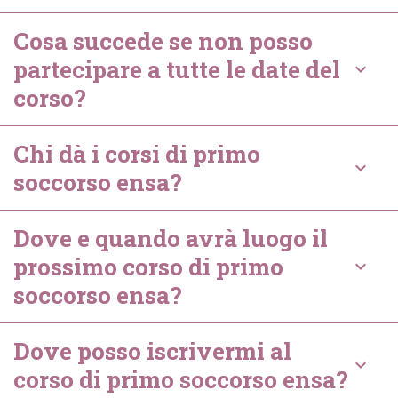
Cosa succede se non posso
partecipare a tutte le date del
keyboard_arrow_down
corso?
Chi dà i corsi di primo
keyboard_arrow_down
soccorso ensa?
Dove e quando avrà luogo il
prossimo corso di primo
keyboard_arrow_down
soccorso ensa?
Dove posso iscrivermi al
keyboard_arrow_down
corso di primo soccorso ensa?