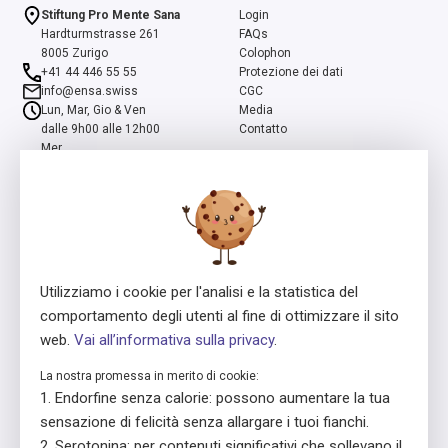
Stiftung Pro Mente Sana
Login
Hardturmstrasse 261
FAQs
8005 Zurigo
Colophon
+41 44 446 55 55
Protezione dei dati
info@ensa.swiss
CGC
Lun, Mar, Gio & Ven
Media
dalle 9h00 alle 12h00
Contatto
Mer
dalle 13h00 alle 16h00
ensa è un programma della Fondazione Svizzera Pro Mente Sana, co-
iniziato e supportato dalla Fondazione Beisheim
Utilizziamo i cookie per l'analisi e la statistica del
comportamento degli utenti al fine di ottimizzare il sito
web.
Vai all’informativa sulla privacy
.
La nostra promessa in merito di cookie:
Concessore della licenza
In collaborazione con
Endorfine senza calorie: possono aumentare la tua
sensazione di felicità senza allargare i tuoi fianchi.
Serotonina: per contenuti significativi che sollevano il