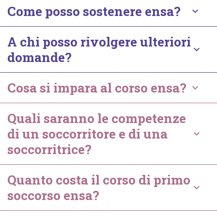
Come posso sostenere ensa?
keyboard_arrow_down
A chi posso rivolgere ulteriori
keyboard_arrow_down
domande?
Cosa si impara al corso ensa?
keyboard_arrow_down
Quali saranno le competenze
di un soccorritore e di una
keyboard_arrow_down
soccorritrice?
Quanto costa il corso di primo
keyboard_arrow_down
soccorso ensa?