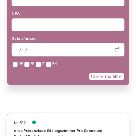
NPA
Data d'inizio
DE
FR
IT
EN
Conferma filtro
Nr. 5321
ensa Präsenzkurs Sitzungszimmer Pro Senectute