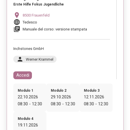
Erste Hilfe Fokus Jugendliche
location_on
8500 Frauenfeld
language
Tedesco
library_books
Manuale del corso: versione stampata
Inchstones GmbH
person
Werner Krammel
Accedi
Modulo 1
Modulo 2
Modulo 3
22.10.2026
29.10.2026
12.11.2026
08:30 - 12:30
08:30 - 12:30
08:30 - 12:30
Modulo 4
19.11.2026