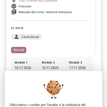
location_on
1052 Le Mont-sur-Lausanne
language
Francese
library_books
Manuale del corso: versione stampata
ES ASUR
person
Carole Bovat
Accedi
Modulo 1
Modulo 2
Modulo 3
10.11.2026
10.11.2026
17.11.2026
08:30 - 12:00
13:00 - 16:30
08:30 - 12:00
Modulo 4
17.11.2026
13:00 - 16:30
Utilizziamo i cookie per l'analisi e la statistica del