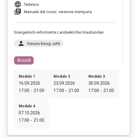
language
Tedesco
library_books
Manuale del corso: versione stampata
Evangelisch-reformierte Landeskirche Graubünden
person
Renata Basig-Jehli
Accedi
Modulo 1
Modulo 2
Modulo 3
16.09.2026
23.09.2026
30.09.2026
17:00 - 21:00
17:00 - 21:00
17:00 - 21:00
Modulo 4
07.10.2026
17:00 - 21:00