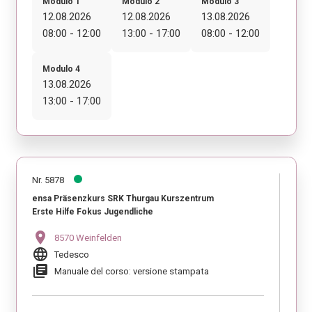
Modulo 1
Modulo 2
Modulo 3
12.08.2026
12.08.2026
13.08.2026
08:00 - 12:00
13:00 - 17:00
08:00 - 12:00
Modulo 4
13.08.2026
13:00 - 17:00
Nr. 5878
ensa Präsenzkurs SRK Thurgau Kurszentrum
Erste Hilfe Fokus Jugendliche
location_on
8570 Weinfelden
language
Tedesco
library_books
Manuale del corso: versione stampata