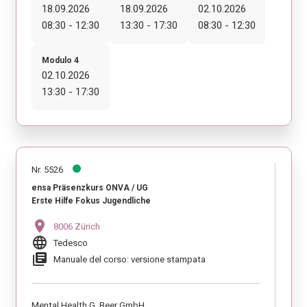
18.09.2026
18.09.2026
02.10.2026
08:30 - 12:30
13:30 - 17:30
08:30 - 12:30
Modulo 4
02.10.2026
13:30 - 17:30
Nr. 5526
ensa Präsenzkurs ONVA / UG
Erste Hilfe Fokus Jugendliche
location_on
8006 Zürich
language
Tedesco
library_books
Manuale del corso: versione stampata
Mental Health G. Beer GmbH