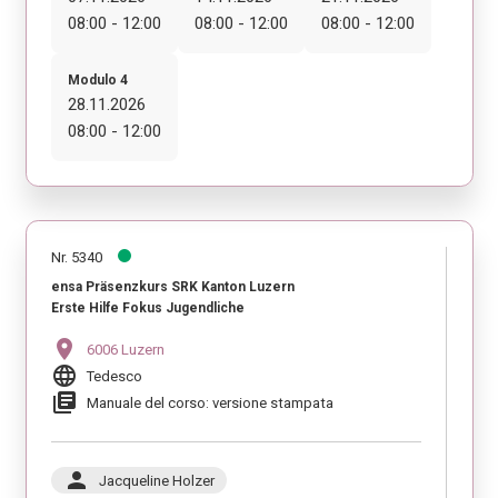
08:00 - 12:00
08:00 - 12:00
08:00 - 12:00
Modulo 4
28.11.2026
08:00 - 12:00
Nr. 5340
ensa Präsenzkurs SRK Kanton Luzern
Erste Hilfe Fokus Jugendliche
location_on
6006 Luzern
language
Tedesco
library_books
Manuale del corso: versione stampata
person
Jacqueline Holzer