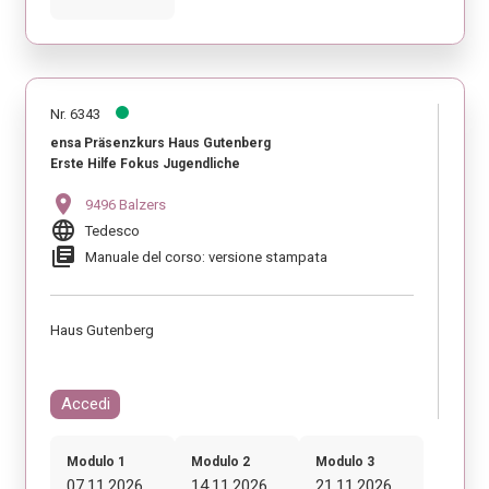
Nr. 6343
ensa Präsenzkurs Haus Gutenberg
Erste Hilfe Fokus Jugendliche
location_on
9496 Balzers
language
Tedesco
library_books
Manuale del corso: versione stampata
Haus Gutenberg
Accedi
Modulo 1
Modulo 2
Modulo 3
07.11.2026
14.11.2026
21.11.2026