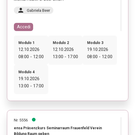
person
Gabriela Beer
Accedi
Modulo 1
Modulo 2
Modulo 3
12.10.2026
12.10.2026
19.10.2026
08:00 - 12:00
13:00 - 17:00
08:00 - 12:00
Modulo 4
19.10.2026
13:00 - 17:00
Nr. 5556
ensa Präsenzkurs Seminarraum Frauenfeld Verein
Bildung Raum geben