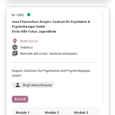
Nr. 5565
ensa Präsenzkurs Respiro Zentrum für Psychiatrie &
Psychotherapie GmbH
Erste Hilfe Fokus Jugendliche
location_on
8048 Zürich
language
Tedesco
library_books
Manuale del corso: versione stampata
Respiro Zentrum für Psychiatrie und Psychotherapie
GmbH
person
Birgit Maria Brunner
Accedi
Modulo 1
Modulo 2
Modulo 3