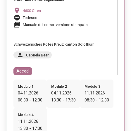
location_on
4600 Olten
language
Tedesco
library_books
Manuale del corso: versione stampata
Schweizerisches Rotes Kreuz Kanton Solothurn
person
Gabriela Beer
Accedi
Modulo 1
Modulo 2
Modulo 3
04.11.2026
04.11.2026
11.11.2026
08:30 - 12:30
13:30 - 17:30
08:30 - 12:30
Modulo 4
11.11.2026
13:30 - 17:30