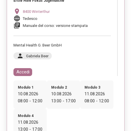
Erste Hilfe Fokus Jugendliche
location_on
8400 Winterthur
language
Tedesco
library_books
Manuale del corso: versione stampata
Mental Health G. Beer GmbH
person
Gabriela Beer
Accedi
Modulo 1
Modulo 2
Modulo 3
10.08.2026
10.08.2026
11.08.2026
08:00 - 12:00
13:00 - 17:00
08:00 - 12:00
Modulo 4
11.08.2026
13:00 - 17:00