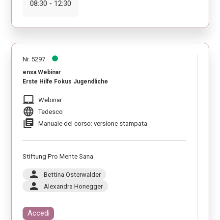
08:30 - 12:30
Nr. 5297
ensa Webinar
Erste Hilfe Fokus Jugendliche
laptop_mac
Webinar
language
Tedesco
library_books
Manuale del corso: versione stampata
Stiftung Pro Mente Sana
person
Bettina Osterwalder
person
Alexandra Honegger
Accedi