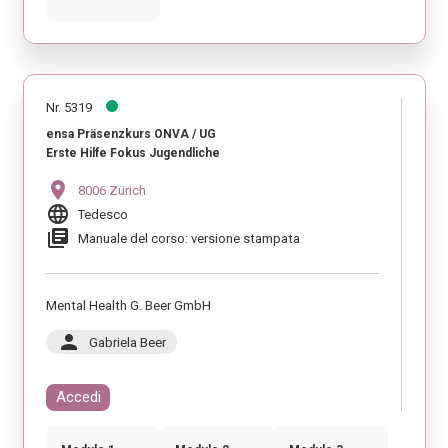
Nr. 5319
ensa Präsenzkurs ONVA / UG
Erste Hilfe Fokus Jugendliche
location_on
8006 Zürich
language
Tedesco
library_books
Manuale del corso: versione stampata
Mental Health G. Beer GmbH
person
Gabriela Beer
Accedi