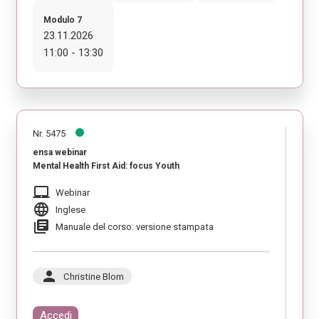
Modulo 7
23.11.2026
11:00 - 13:30
Nr. 5475
ensa webinar
Mental Health First Aid: focus Youth
laptop_mac
Webinar
language
Inglese
library_books
Manuale del corso: versione stampata
person
Christine Blom
Accedi