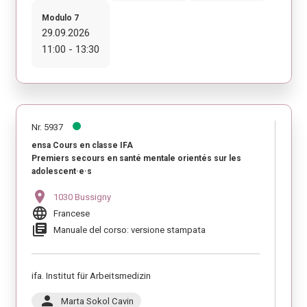
Modulo 7
29.09.2026
11:00 - 13:30
Nr. 5937
ensa Cours en classe IFA
Premiers secours en santé mentale orientés sur les
adolescent·e·s
location_on
1030 Bussigny
language
Francese
library_books
Manuale del corso: versione stampata
ifa. Institut für Arbeitsmedizin
person
Marta Sokol Cavin