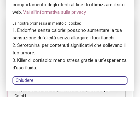
comportamento degli utenti al fine di ottimizzare il sito
web.
Vai all’informativa sulla privacy
.
Nr. 5700
La nostra promessa in merito di cookie:
Endorfine senza calorie: possono aumentare la tua
ensa Präsenzkurs Respiro Zentrum für Psychiatrie &
Psychotherapie GmbH
sensazione di felicità senza allargare i tuoi fianchi.
Erste Hilfe Fokus Jugendliche
Serotonina: per contenuti significativi che sollevano il
tuo umore.
location_on
8048 Zürich
Killer di cortisolo: meno stress grazie a un'esperienza
language
Tedesco
d'uso fluida.
library_books
Manuale del corso: versione stampata
Chiudere
Respiro Zentrum für Psychiatrie und Psychotherapie
GmbH
person
Birgit Maria Brunner
Accedi