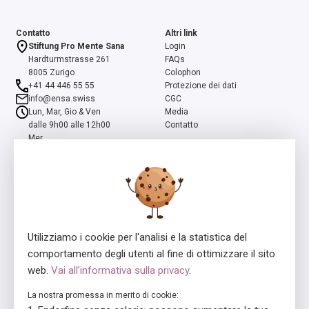
Contatto
Altri link
Stiftung Pro Mente Sana
Login
Hardturmstrasse 261
FAQs
8005 Zurigo
Colophon
+41 44 446 55 55
Protezione dei dati
info@ensa.swiss
CGC
Lun, Mar, Gio & Ven
Media
dalle 9h00 alle 12h00
Contatto
Mer
dalle 13h00 alle 16h00
ensa è un programma della Fondazione Svizzera Pro Mente Sana, co-
iniziato e supportato dalla Fondazione Beisheim
Utilizziamo i cookie per l'analisi e la statistica del
comportamento degli utenti al fine di ottimizzare il sito
web.
Vai all’informativa sulla privacy
.
La nostra promessa in merito di cookie:
Concessore della licenza
In collaborazione con