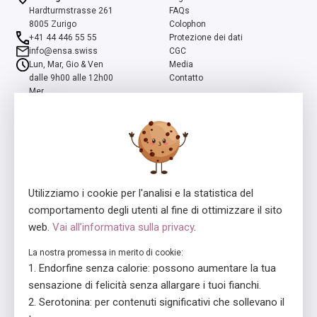
Hardturmstrasse 261
FAQs
8005 Zurigo
Colophon
+41 44 446 55 55
Protezione dei dati
info@ensa.swiss
CGC
Lun, Mar, Gio & Ven
Media
dalle 9h00 alle 12h00
Contatto
Mer
dalle 13h00 alle 16h00
ensa è un programma della Fondazione Svizzera Pro Mente Sana, co-
iniziato e supportato dalla Fondazione Beisheim
Utilizziamo i cookie per l'analisi e la statistica del
comportamento degli utenti al fine di ottimizzare il sito
web.
Vai all’informativa sulla privacy
.
La nostra promessa in merito di cookie:
Concessore della licenza
In collaborazione con
Endorfine senza calorie: possono aumentare la tua
sensazione di felicità senza allargare i tuoi fianchi.
Serotonina: per contenuti significativi che sollevano il