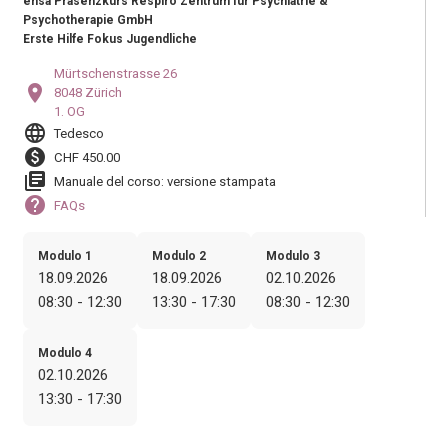
ensa Präsenzkurs Respiro Zentrum für Psychiatrie &
Psychotherapie GmbH
Erste Hilfe Fokus Jugendliche
Mürtschenstrasse 26
location_on
8048 Zürich
1. OG
language
Tedesco
paid
CHF 450.00
library_books
Manuale del corso: versione stampata
help
FAQs
Modulo 1
Modulo 2
Modulo 3
18.09.2026
18.09.2026
02.10.2026
08:30 - 12:30
13:30 - 17:30
08:30 - 12:30
Modulo 4
02.10.2026
13:30 - 17:30