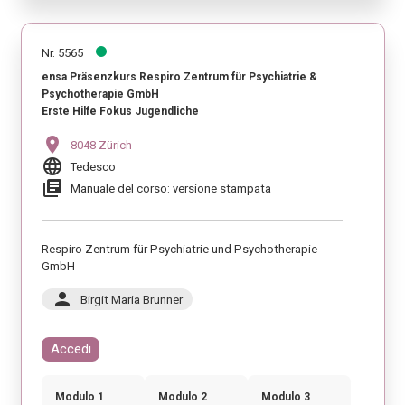
Nr. 5565
ensa Präsenzkurs Respiro Zentrum für Psychiatrie &
Psychotherapie GmbH
Erste Hilfe Fokus Jugendliche
location_on
8048 Zürich
language
Tedesco
library_books
Manuale del corso: versione stampata
Respiro Zentrum für Psychiatrie und Psychotherapie
GmbH
person
Birgit Maria Brunner
Accedi
Modulo 1
Modulo 2
Modulo 3