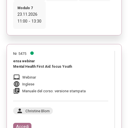
Modulo 7
23.11.2026
11:00 - 13:30
Nr. 5475
ensa webinar
Mental Health First Aid: focus Youth
laptop_mac
Webinar
language
Inglese
library_books
Manuale del corso: versione stampata
person
Christine Blom
Accedi