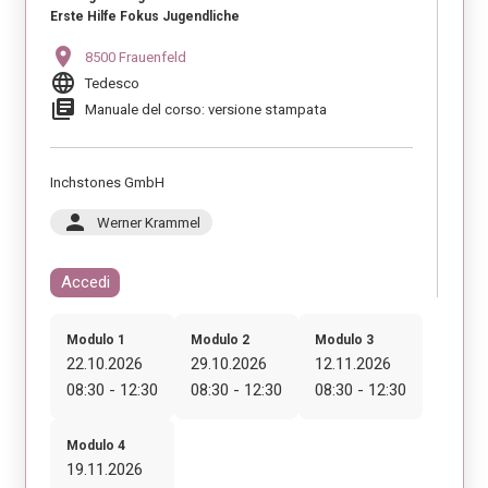
Erste Hilfe Fokus Jugendliche
location_on
8500 Frauenfeld
language
Tedesco
library_books
Manuale del corso: versione stampata
Inchstones GmbH
person
Werner Krammel
Accedi
Modulo 1
Modulo 2
Modulo 3
22.10.2026
29.10.2026
12.11.2026
08:30 - 12:30
08:30 - 12:30
08:30 - 12:30
Modulo 4
19.11.2026