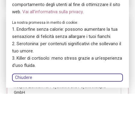
comportamento degli utenti al fine di ottimizzare il sito
web.
Vai all’informativa sulla privacy
.
Nr. 5700
La nostra promessa in merito di cookie:
Endorfine senza calorie: possono aumentare la tua
ensa Präsenzkurs Respiro Zentrum für Psychiatrie &
Psychotherapie GmbH
sensazione di felicità senza allargare i tuoi fianchi.
Erste Hilfe Fokus Jugendliche
Serotonina: per contenuti significativi che sollevano il
tuo umore.
location_on
8048 Zürich
Killer di cortisolo: meno stress grazie a un'esperienza
language
Tedesco
d'uso fluida.
library_books
Manuale del corso: versione stampata
Chiudere
Respiro Zentrum für Psychiatrie und Psychotherapie
GmbH
person
Birgit Maria Brunner
Accedi