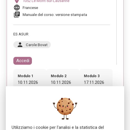
location_on
1052 Le Mont-sur-Lausanne
language
Francese
library_books
Manuale del corso: versione stampata
ES ASUR
person
Carole Bovat
Accedi
Modulo 1
Modulo 2
Modulo 3
10.11.2026
10.11.2026
17.11.2026
08:30 - 12:00
13:00 - 16:30
08:30 - 12:00
Modulo 4
17.11.2026
13:00 - 16:30
Utilizziamo i cookie per l'analisi e la statistica del