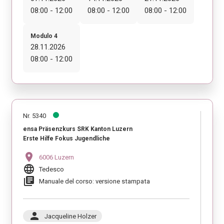
08:00 - 12:00
08:00 - 12:00
08:00 - 12:00
Modulo 4
28.11.2026
08:00 - 12:00
Nr. 5340
ensa Präsenzkurs SRK Kanton Luzern
Erste Hilfe Fokus Jugendliche
location_on
6006 Luzern
language
Tedesco
library_books
Manuale del corso: versione stampata
person
Jacqueline Holzer