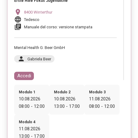
Erste Hilfe Fokus Jugendliche
location_on
8400 Winterthur
language
Tedesco
library_books
Manuale del corso: versione stampata
Mental Health G. Beer GmbH
person
Gabriela Beer
Accedi
Modulo 1
Modulo 2
Modulo 3
10.08.2026
10.08.2026
11.08.2026
08:00 - 12:00
13:00 - 17:00
08:00 - 12:00
Modulo 4
11.08.2026
13:00 - 17:00