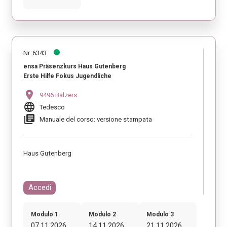
Nr. 6343
ensa Präsenzkurs Haus Gutenberg
Erste Hilfe Fokus Jugendliche
location_on
9496 Balzers
language
Tedesco
library_books
Manuale del corso: versione stampata
Haus Gutenberg
Accedi
Modulo 1
Modulo 2
Modulo 3
07.11.2026
14.11.2026
21.11.2026