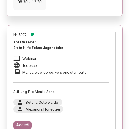
08:30 - 12:30
Nr. 5297
ensa Webinar
Erste Hilfe Fokus Jugendliche
laptop_mac
Webinar
language
Tedesco
library_books
Manuale del corso: versione stampata
Stiftung Pro Mente Sana
person
Bettina Osterwalder
person
Alexandra Honegger
Accedi