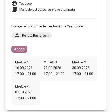
language
Tedesco
library_books
Manuale del corso: versione stampata
Evangelisch-reformierte Landeskirche Graubünden
person
Renata Basig-Jehli
Accedi
Modulo 1
Modulo 2
Modulo 3
16.09.2026
23.09.2026
30.09.2026
17:00 - 21:00
17:00 - 21:00
17:00 - 21:00
Modulo 4
07.10.2026
17:00 - 21:00