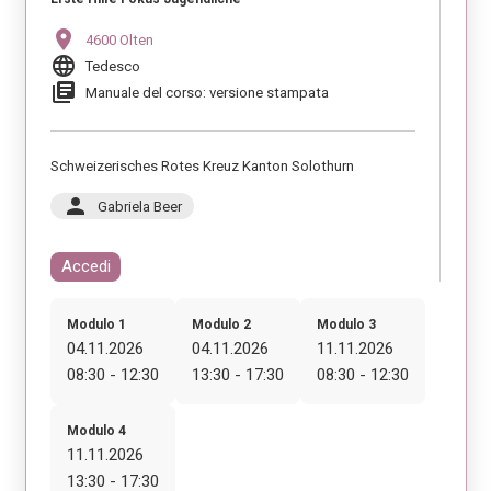
location_on
4600 Olten
language
Tedesco
library_books
Manuale del corso: versione stampata
Schweizerisches Rotes Kreuz Kanton Solothurn
person
Gabriela Beer
Accedi
Modulo 1
Modulo 2
Modulo 3
04.11.2026
04.11.2026
11.11.2026
08:30 - 12:30
13:30 - 17:30
08:30 - 12:30
Modulo 4
11.11.2026
13:30 - 17:30