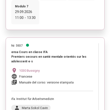
Modulo 7
29.09.2026
11:00 - 13:30
Nr. 5937
ensa Cours en classe IFA
Premiers secours en santé mentale orientés sur les
adolescent·e·s
location_on
1030 Bussigny
language
Francese
library_books
Manuale del corso: versione stampata
ifa. Institut für Arbeitsmedizin
person
Marta Sokol Cavin