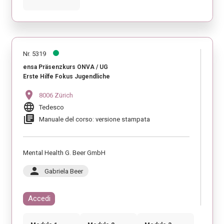
Nr. 5319
ensa Präsenzkurs ONVA / UG
Erste Hilfe Fokus Jugendliche
location_on
8006 Zürich
language
Tedesco
library_books
Manuale del corso: versione stampata
Mental Health G. Beer GmbH
person
Gabriela Beer
Accedi