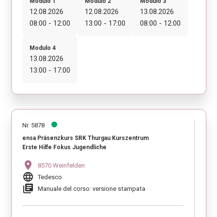
Modulo 1
Modulo 2
Modulo 3
12.08.2026
12.08.2026
13.08.2026
08:00 - 12:00
13:00 - 17:00
08:00 - 12:00
Modulo 4
13.08.2026
13:00 - 17:00
Nr. 5878
ensa Präsenzkurs SRK Thurgau Kurszentrum
Erste Hilfe Fokus Jugendliche
location_on
8570 Weinfelden
language
Tedesco
library_books
Manuale del corso: versione stampata