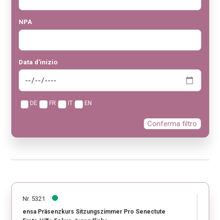
NPA
Data d'inizio
DE
FR
IT
EN
Conferma filtro
Nr. 5321
ensa Präsenzkurs Sitzungszimmer Pro Senectute