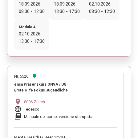
18.09.2026
18.09.2026
02.10.2026
08:30 - 12:30
13:30 - 17:30
08:30 - 12:30
Modulo 4
02.10.2026
13:30 - 17:30
Nr. 5526
ensa Präsenzkurs ONVA / UG
Erste Hilfe Fokus Jugendliche
location_on
8006 Zürich
language
Tedesco
library_books
Manuale del corso: versione stampata
Mental Health G. Beer GmbH