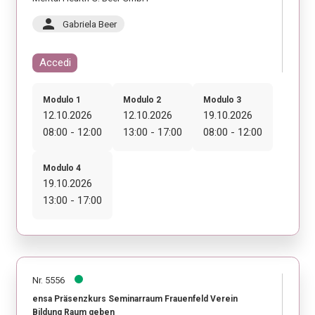
person
Gabriela Beer
Accedi
Modulo 1
Modulo 2
Modulo 3
12.10.2026
12.10.2026
19.10.2026
08:00 - 12:00
13:00 - 17:00
08:00 - 12:00
Modulo 4
19.10.2026
13:00 - 17:00
Nr. 5556
ensa Präsenzkurs Seminarraum Frauenfeld Verein
Bildung Raum geben