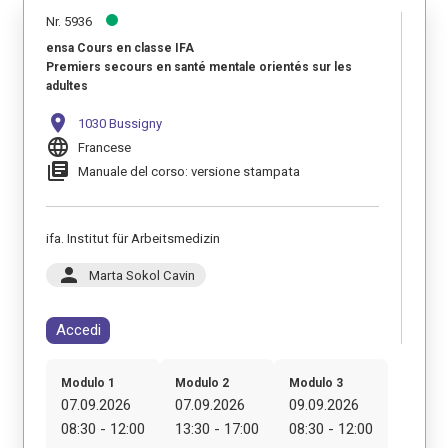
Nr. 5936
ensa Cours en classe IFA
Premiers secours en santé mentale orientés sur les
adultes
location_on
1030 Bussigny
language
Francese
library_books
Manuale del corso: versione stampata
ifa. Institut für Arbeitsmedizin
person
Marta Sokol Cavin
Accedi
Modulo 1
Modulo 2
Modulo 3
07.09.2026
07.09.2026
09.09.2026
08:30 - 12:00
13:30 - 17:00
08:30 - 12:00