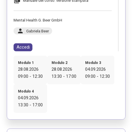
library_books
Manuale del corso: versione stampata
Mental Health G. Beer GmbH
person
Gabriela Beer
Accedi
Modulo 1
Modulo 2
Modulo 3
28.08.2026
28.08.2026
04.09.2026
09:00 - 12:30
13:30 - 17:00
09:00 - 12:30
Modulo 4
04.09.2026
13:30 - 17:00