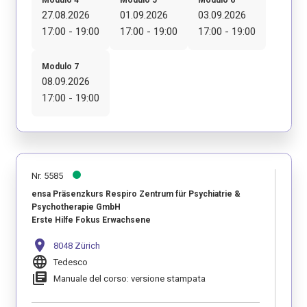
27.08.2026
01.09.2026
03.09.2026
17:00 - 19:00
17:00 - 19:00
17:00 - 19:00
Modulo 7
08.09.2026
17:00 - 19:00
Nr. 5585
ensa Präsenzkurs Respiro Zentrum für Psychiatrie &
Psychotherapie GmbH
Erste Hilfe Fokus Erwachsene
location_on
8048 Zürich
language
Tedesco
library_books
Manuale del corso: versione stampata