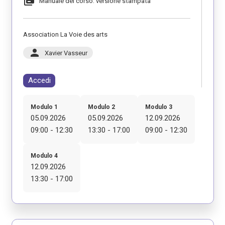
library_books
Manuale del corso: versione stampata
Association La Voie des arts
person
Xavier Vasseur
Accedi
Modulo 1
Modulo 2
Modulo 3
05.09.2026
05.09.2026
12.09.2026
09:00 - 12:30
13:30 - 17:00
09:00 - 12:30
Modulo 4
12.09.2026
13:30 - 17:00