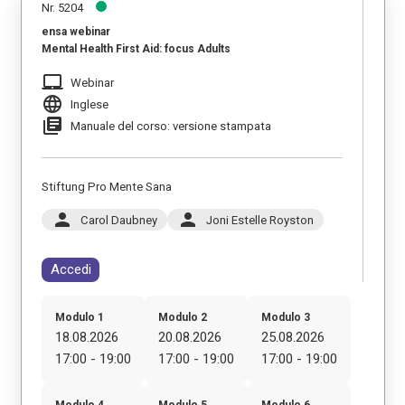
Nr. 5204
ensa webinar
Mental Health First Aid: focus Adults
laptop_mac
Webinar
language
Inglese
library_books
Manuale del corso: versione stampata
Stiftung Pro Mente Sana
person
person
Carol Daubney
Joni Estelle Royston
Accedi
Modulo 1
Modulo 2
Modulo 3
18.08.2026
20.08.2026
25.08.2026
17:00 - 19:00
17:00 - 19:00
17:00 - 19:00
Modulo 4
Modulo 5
Modulo 6