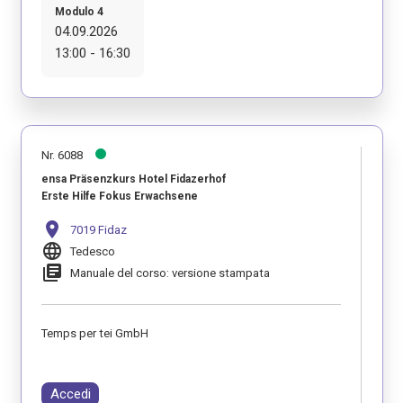
Modulo 4
04.09.2026
13:00 - 16:30
Nr. 6088
ensa Präsenzkurs Hotel Fidazerhof
Erste Hilfe Fokus Erwachsene
location_on
7019 Fidaz
language
Tedesco
library_books
Manuale del corso: versione stampata
Temps per tei GmbH
Accedi