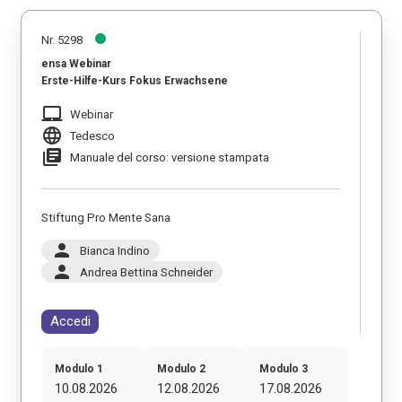
Nr. 5298
ensa Webinar
Erste-Hilfe-Kurs Fokus Erwachsene
laptop_mac
Webinar
language
Tedesco
library_books
Manuale del corso: versione stampata
Stiftung Pro Mente Sana
person
Bianca Indino
person
Andrea Bettina Schneider
Accedi
Modulo 1
Modulo 2
Modulo 3
10.08.2026
12.08.2026
17.08.2026