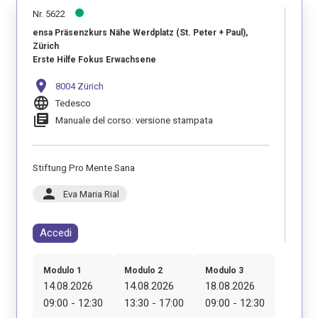
Nr. 5622
ensa Präsenzkurs Nähe Werdplatz (St. Peter + Paul),
Zürich
Erste Hilfe Fokus Erwachsene
location_on
8004 Zürich
language
Tedesco
library_books
Manuale del corso: versione stampata
Stiftung Pro Mente Sana
person
Eva Maria Rial
Accedi
Modulo 1
Modulo 2
Modulo 3
14.08.2026
14.08.2026
18.08.2026
09:00 - 12:30
13:30 - 17:00
09:00 - 12:30