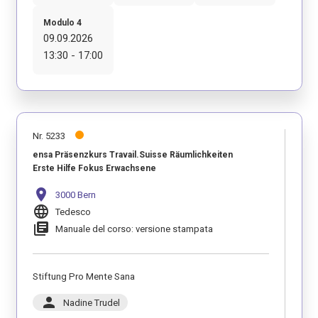
Modulo 4
09.09.2026
13:30 - 17:00
Nr. 5233
ensa Präsenzkurs Travail.Suisse Räumlichkeiten
Erste Hilfe Fokus Erwachsene
location_on
3000 Bern
language
Tedesco
library_books
Manuale del corso: versione stampata
Stiftung Pro Mente Sana
person
Nadine Trudel