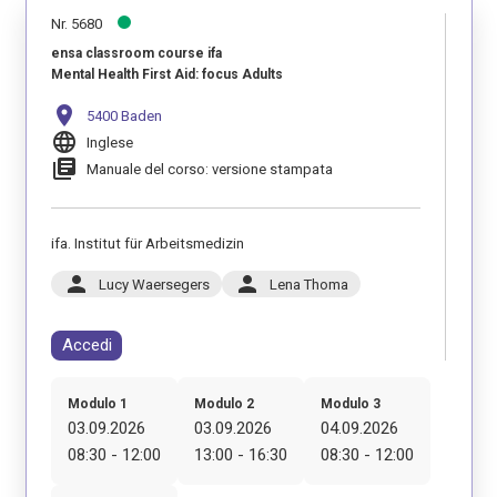
Nr. 5680
ensa classroom course ifa
Mental Health First Aid: focus Adults
location_on
5400 Baden
language
Inglese
library_books
Manuale del corso: versione stampata
ifa. Institut für Arbeitsmedizin
person
person
Lucy Waersegers
Lena Thoma
Accedi
Modulo 1
Modulo 2
Modulo 3
03.09.2026
03.09.2026
04.09.2026
08:30 - 12:00
13:00 - 16:30
08:30 - 12:00