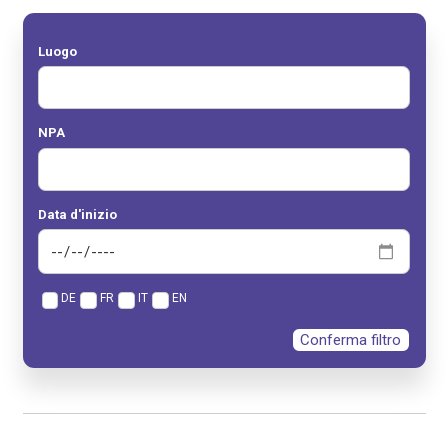
Luogo
NPA
Data d'inizio
DE
FR
IT
EN
Conferma filtro