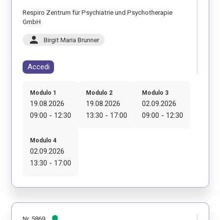
Respiro Zentrum für Psychiatrie und Psychotherapie
GmbH
person
Birgit Maria Brunner
Accedi
Modulo 1
Modulo 2
Modulo 3
19.08.2026
19.08.2026
02.09.2026
09:00 - 12:30
13:30 - 17:00
09:00 - 12:30
Modulo 4
02.09.2026
13:30 - 17:00
Nr. 5869