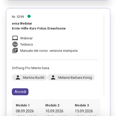
Nr. 5299
ensa Webinar
Erste-Hilfe-Kurs Fokus Erwachsene
laptop_mac
Webinar
language
Tedesco
library_books
Manuale del corso: versione stampata
Stiftung Pro Mente Sana
person
person
Martina Buchli
Melanie Barbara König
Accedi
Modulo 1
Modulo 2
Modulo 3
08.09.2026
10.09.2026
15.09.2026