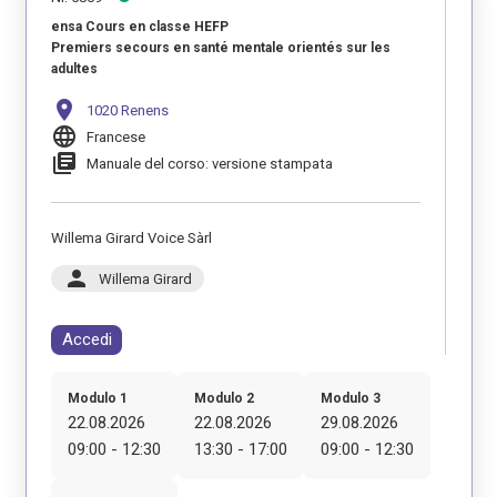
ensa Cours en classe HEFP
Premiers secours en santé mentale orientés sur les
adultes
location_on
1020 Renens
language
Francese
library_books
Manuale del corso: versione stampata
Willema Girard Voice Sàrl
person
Willema Girard
Accedi
Modulo 1
Modulo 2
Modulo 3
22.08.2026
22.08.2026
29.08.2026
09:00 - 12:30
13:30 - 17:00
09:00 - 12:30