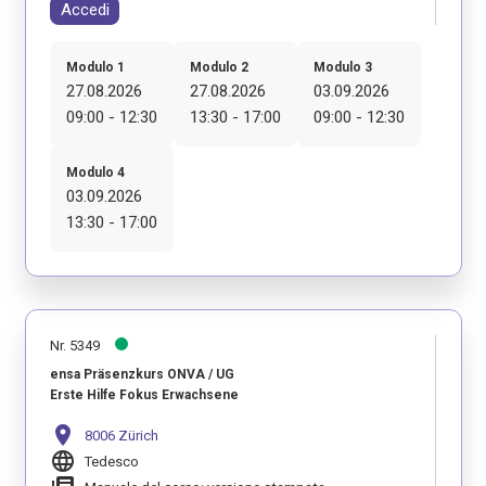
Accedi
Modulo 1
Modulo 2
Modulo 3
27.08.2026
27.08.2026
03.09.2026
09:00 - 12:30
13:30 - 17:00
09:00 - 12:30
Modulo 4
03.09.2026
13:30 - 17:00
Nr. 5349
ensa Präsenzkurs ONVA / UG
Erste Hilfe Fokus Erwachsene
location_on
8006 Zürich
language
Tedesco