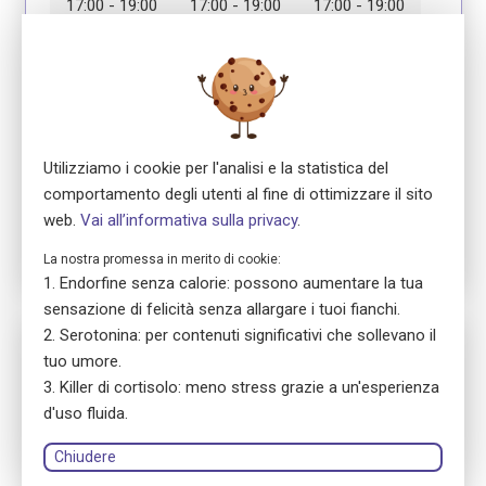
17:00 - 19:00
17:00 - 19:00
17:00 - 19:00
Modulo 4
Modulo 5
Modulo 6
17.09.2026
22.09.2026
24.09.2026
17:00 - 19:00
17:00 - 19:00
17:00 - 19:00
Utilizziamo i cookie per l'analisi e la statistica del
Modulo 7
29.09.2026
comportamento degli utenti al fine di ottimizzare il sito
17:00 - 19:00
web.
Vai all’informativa sulla privacy
.
La nostra promessa in merito di cookie:
Endorfine senza calorie: possono aumentare la tua
sensazione di felicità senza allargare i tuoi fianchi.
Serotonina: per contenuti significativi che sollevano il
Nr. 5820
tuo umore.
ensa Präsenzkurs
Killer di cortisolo: meno stress grazie a un'esperienza
Erste Hilfe Fokus Erwachsene
d'uso fluida.
location_on
8032 Zürich
language
Tedesco
Chiudere
library_books
Manuale del corso: versione stampata