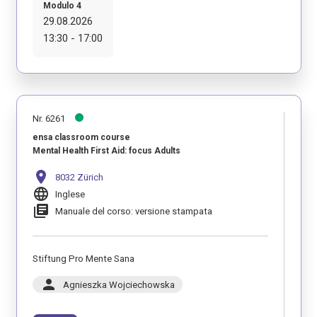
Modulo 4
29.08.2026
13:30 - 17:00
Nr. 6261
ensa classroom course
Mental Health First Aid: focus Adults
location_on
8032 Zürich
language
Inglese
library_books
Manuale del corso: versione stampata
Stiftung Pro Mente Sana
person
Agnieszka Wojciechowska