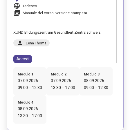
language
Tedesco
library_books
Manuale del corso: versione stampata
XUND Bildungszentrum Gesundheit Zentralschweiz
person
Lena Thoma
Accedi
Modulo 1
Modulo 2
Modulo 3
07.09.2026
07.09.2026
08.09.2026
09:00 - 12:30
13:30 - 17:00
09:00 - 12:30
Modulo 4
08.09.2026
13:30 - 17:00