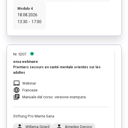
Modulo 4
18.08.2026
13:30 - 17:00
Nr. 5207
ensa webinaire
Premiers secours en santé mentale orientés sur les
adultes
laptop_mac
Webinar
language
Francese
library_books
Manuale del corso: versione stampata
Stiftung Pro Mente Sana
person
person
Willema Girard
Amedeo Decoro