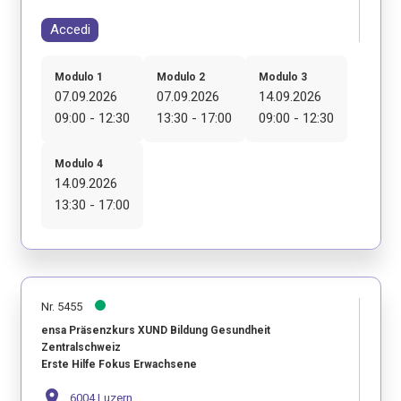
Accedi
Modulo 1
Modulo 2
Modulo 3
07.09.2026
07.09.2026
14.09.2026
09:00 - 12:30
13:30 - 17:00
09:00 - 12:30
Modulo 4
14.09.2026
13:30 - 17:00
Nr. 5455
ensa Präsenzkurs XUND Bildung Gesundheit
Zentralschweiz
Erste Hilfe Fokus Erwachsene
location_on
6004 Luzern