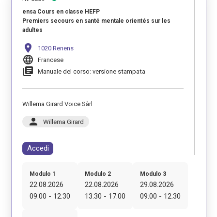
ensa Cours en classe HEFP
Premiers secours en santé mentale orientés sur les
adultes
location_on
1020 Renens
language
Francese
library_books
Manuale del corso: versione stampata
Willema Girard Voice Sàrl
person
Willema Girard
Accedi
Modulo 1
Modulo 2
Modulo 3
22.08.2026
22.08.2026
29.08.2026
09:00 - 12:30
13:30 - 17:00
09:00 - 12:30