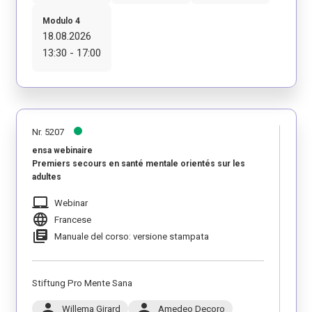
Modulo 4
18.08.2026
13:30 - 17:00
Nr. 5207
ensa webinaire
Premiers secours en santé mentale orientés sur les
adultes
laptop_mac
Webinar
language
Francese
library_books
Manuale del corso: versione stampata
Stiftung Pro Mente Sana
person
person
Willema Girard
Amedeo Decoro