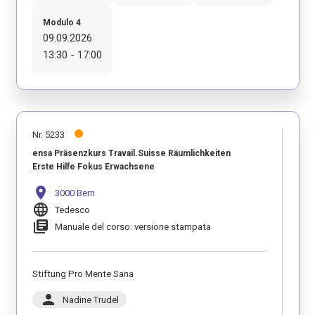
Modulo 4
09.09.2026
13:30 - 17:00
Nr. 5233
ensa Präsenzkurs Travail.Suisse Räumlichkeiten
Erste Hilfe Fokus Erwachsene
location_on
3000 Bern
language
Tedesco
library_books
Manuale del corso: versione stampata
Stiftung Pro Mente Sana
person
Nadine Trudel