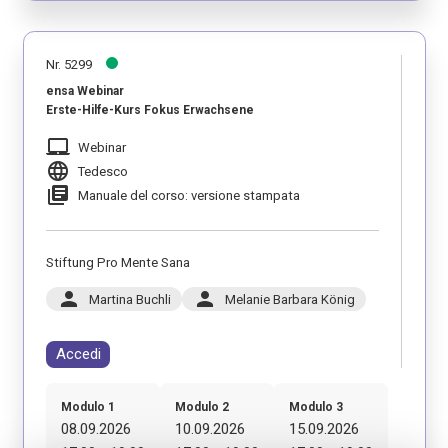
Nr. 5299
ensa Webinar
Erste-Hilfe-Kurs Fokus Erwachsene
laptop_mac
Webinar
language
Tedesco
library_books
Manuale del corso: versione stampata
Stiftung Pro Mente Sana
person
person
Martina Buchli
Melanie Barbara König
Accedi
Modulo 1
Modulo 2
Modulo 3
08.09.2026
10.09.2026
15.09.2026