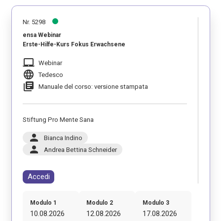
Nr. 5298
ensa Webinar
Erste-Hilfe-Kurs Fokus Erwachsene
laptop_mac
Webinar
language
Tedesco
library_books
Manuale del corso: versione stampata
Stiftung Pro Mente Sana
person
Bianca Indino
person
Andrea Bettina Schneider
Accedi
Modulo 1
Modulo 2
Modulo 3
10.08.2026
12.08.2026
17.08.2026