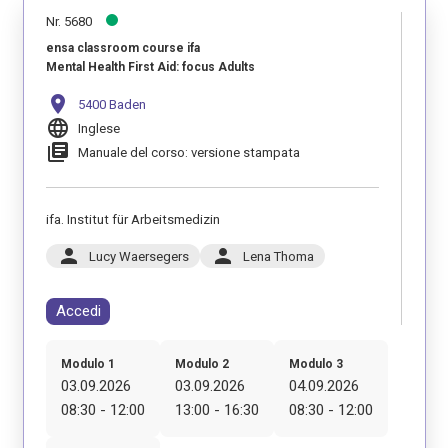
Nr. 5680
ensa classroom course ifa
Mental Health First Aid: focus Adults
location_on
5400 Baden
language
Inglese
library_books
Manuale del corso: versione stampata
ifa. Institut für Arbeitsmedizin
person
person
Lucy Waersegers
Lena Thoma
Accedi
Modulo 1
Modulo 2
Modulo 3
03.09.2026
03.09.2026
04.09.2026
08:30 - 12:00
13:00 - 16:30
08:30 - 12:00