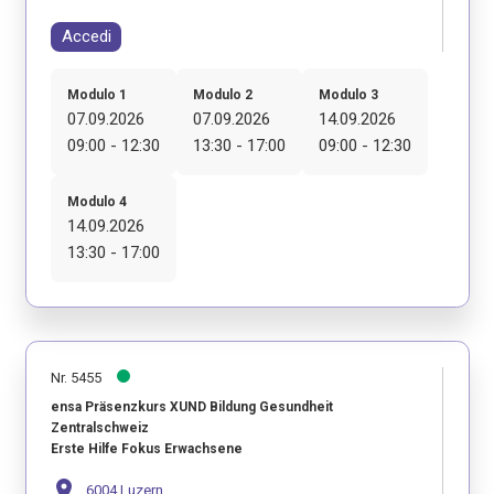
Accedi
Modulo 1
Modulo 2
Modulo 3
07.09.2026
07.09.2026
14.09.2026
09:00 - 12:30
13:30 - 17:00
09:00 - 12:30
Modulo 4
14.09.2026
13:30 - 17:00
Nr. 5455
ensa Präsenzkurs XUND Bildung Gesundheit
Zentralschweiz
Erste Hilfe Fokus Erwachsene
location_on
6004 Luzern