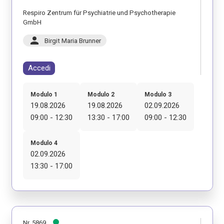
Respiro Zentrum für Psychiatrie und Psychotherapie
GmbH
person
Birgit Maria Brunner
Accedi
Modulo 1
Modulo 2
Modulo 3
19.08.2026
19.08.2026
02.09.2026
09:00 - 12:30
13:30 - 17:00
09:00 - 12:30
Modulo 4
02.09.2026
13:30 - 17:00
Nr. 5869