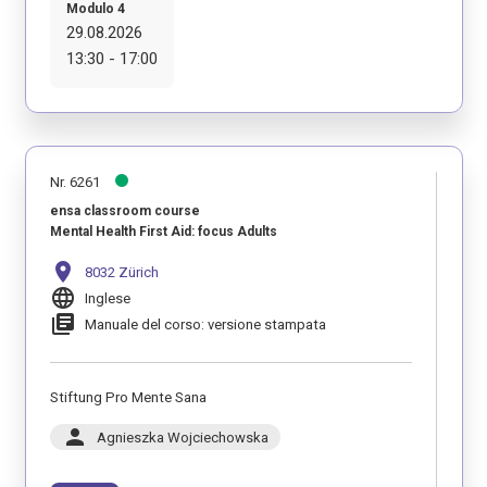
Modulo 4
29.08.2026
13:30 - 17:00
Nr. 6261
ensa classroom course
Mental Health First Aid: focus Adults
location_on
8032 Zürich
language
Inglese
library_books
Manuale del corso: versione stampata
Stiftung Pro Mente Sana
person
Agnieszka Wojciechowska