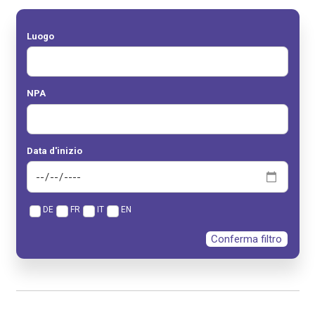
Luogo
NPA
Data d'inizio
DE
FR
IT
EN
Conferma filtro