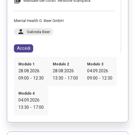
library_books
Manuale del corso: versione stampata
Mental Health G. Beer GmbH
person
Gabriela Beer
Accedi
Modulo 1
Modulo 2
Modulo 3
28.08.2026
28.08.2026
04.09.2026
09:00 - 12:30
13:30 - 17:00
09:00 - 12:30
Modulo 4
04.09.2026
13:30 - 17:00