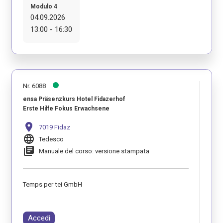
Modulo 4
04.09.2026
13:00 - 16:30
Nr. 6088
ensa Präsenzkurs Hotel Fidazerhof
Erste Hilfe Fokus Erwachsene
location_on
7019 Fidaz
language
Tedesco
library_books
Manuale del corso: versione stampata
Temps per tei GmbH
Accedi