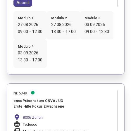
Accedi
Modulo 1
Modulo 2
Modulo 3
27.08.2026
27.08.2026
03.09.2026
09:00 - 12:30
13:30 - 17:00
09:00 - 12:30
Modulo 4
03.09.2026
13:30 - 17:00
Nr. 5349
ensa Präsenzkurs ONVA / UG
Erste Hilfe Fokus Erwachsene
location_on
8006 Zürich
language
Tedesco