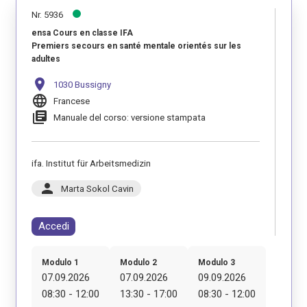
Nr. 5936
ensa Cours en classe IFA
Premiers secours en santé mentale orientés sur les
adultes
location_on
1030 Bussigny
language
Francese
library_books
Manuale del corso: versione stampata
ifa. Institut für Arbeitsmedizin
person
Marta Sokol Cavin
Accedi
Modulo 1
Modulo 2
Modulo 3
07.09.2026
07.09.2026
09.09.2026
08:30 - 12:00
13:30 - 17:00
08:30 - 12:00