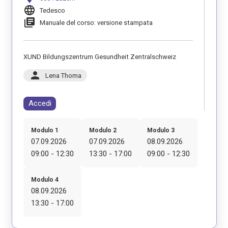
language
Tedesco
library_books
Manuale del corso: versione stampata
XUND Bildungszentrum Gesundheit Zentralschweiz
person
Lena Thoma
Accedi
Modulo 1
Modulo 2
Modulo 3
07.09.2026
07.09.2026
08.09.2026
09:00 - 12:30
13:30 - 17:00
09:00 - 12:30
Modulo 4
08.09.2026
13:30 - 17:00