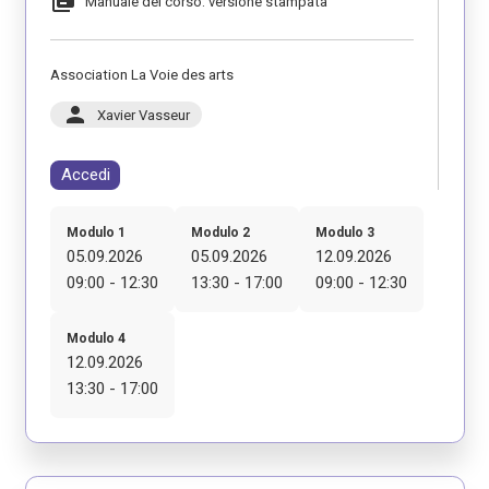
library_books
Manuale del corso: versione stampata
Association La Voie des arts
person
Xavier Vasseur
Accedi
Modulo 1
Modulo 2
Modulo 3
05.09.2026
05.09.2026
12.09.2026
09:00 - 12:30
13:30 - 17:00
09:00 - 12:30
Modulo 4
12.09.2026
13:30 - 17:00