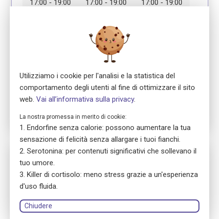
17:00 - 19:00
17:00 - 19:00
17:00 - 19:00
Modulo 4
Modulo 5
Modulo 6
17.09.2026
22.09.2026
24.09.2026
17:00 - 19:00
17:00 - 19:00
17:00 - 19:00
Utilizziamo i cookie per l'analisi e la statistica del
Modulo 7
29.09.2026
comportamento degli utenti al fine di ottimizzare il sito
17:00 - 19:00
web.
Vai all’informativa sulla privacy
.
La nostra promessa in merito di cookie:
Endorfine senza calorie: possono aumentare la tua
sensazione di felicità senza allargare i tuoi fianchi.
Serotonina: per contenuti significativi che sollevano il
Nr. 5820
tuo umore.
ensa Präsenzkurs
Killer di cortisolo: meno stress grazie a un'esperienza
Erste Hilfe Fokus Erwachsene
d'uso fluida.
location_on
8032 Zürich
language
Tedesco
Chiudere
library_books
Manuale del corso: versione stampata