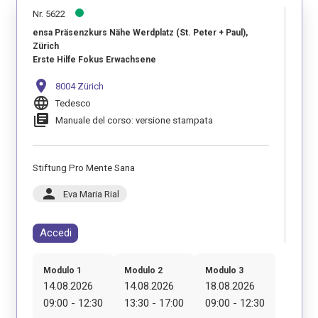
Nr. 5622
ensa Präsenzkurs Nähe Werdplatz (St. Peter + Paul),
Zürich
Erste Hilfe Fokus Erwachsene
location_on
8004 Zürich
language
Tedesco
library_books
Manuale del corso: versione stampata
Stiftung Pro Mente Sana
person
Eva Maria Rial
Accedi
Modulo 1
Modulo 2
Modulo 3
14.08.2026
14.08.2026
18.08.2026
09:00 - 12:30
13:30 - 17:00
09:00 - 12:30