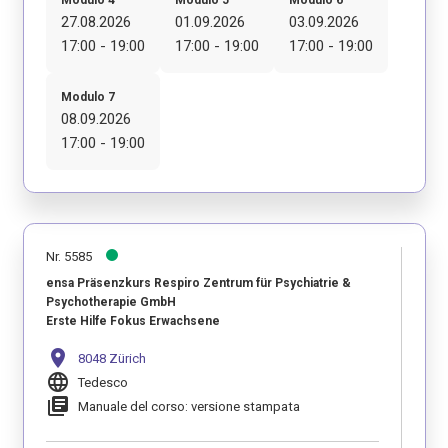
27.08.2026
01.09.2026
03.09.2026
17:00 - 19:00
17:00 - 19:00
17:00 - 19:00
Modulo 7
08.09.2026
17:00 - 19:00
Nr. 5585
ensa Präsenzkurs Respiro Zentrum für Psychiatrie &
Psychotherapie GmbH
Erste Hilfe Fokus Erwachsene
location_on
8048 Zürich
language
Tedesco
library_books
Manuale del corso: versione stampata