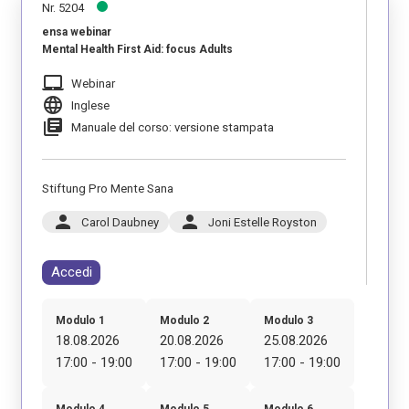
Nr. 5204
ensa webinar
Mental Health First Aid: focus Adults
laptop_mac
Webinar
language
Inglese
library_books
Manuale del corso: versione stampata
Stiftung Pro Mente Sana
person
person
Carol Daubney
Joni Estelle Royston
Accedi
Modulo 1
Modulo 2
Modulo 3
18.08.2026
20.08.2026
25.08.2026
17:00 - 19:00
17:00 - 19:00
17:00 - 19:00
Modulo 4
Modulo 5
Modulo 6