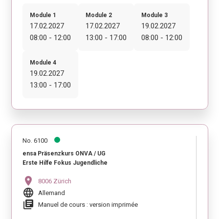
Module 1
Module 2
Module 3
17.02.2027
17.02.2027
19.02.2027
08:00 - 12:00
13:00 - 17:00
08:00 - 12:00
Module 4
19.02.2027
13:00 - 17:00
No. 6100
ensa Präsenzkurs ONVA / UG
Erste Hilfe Fokus Jugendliche
location_on
8006 Zürich
language
Allemand
library_books
Manuel de cours : version imprimée