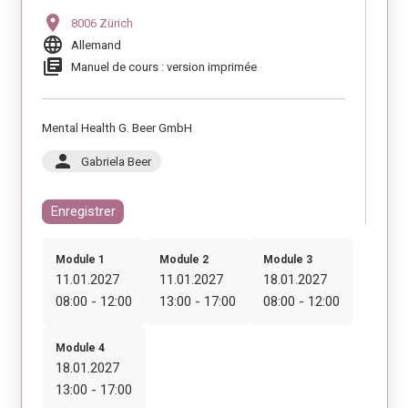
location_on
8006 Zürich
language
Allemand
library_books
Manuel de cours : version imprimée
Mental Health G. Beer GmbH
person
Gabriela Beer
Enregistrer
Module 1
Module 2
Module 3
11.01.2027
11.01.2027
18.01.2027
08:00 - 12:00
13:00 - 17:00
08:00 - 12:00
Module 4
18.01.2027
13:00 - 17:00