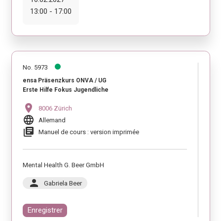
13:00 - 17:00
No. 5973
ensa Präsenzkurs ONVA / UG
Erste Hilfe Fokus Jugendliche
location_on
8006 Zürich
language
Allemand
library_books
Manuel de cours : version imprimée
Mental Health G. Beer GmbH
person
Gabriela Beer
Enregistrer