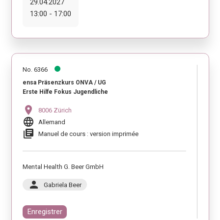
29.04.2027
13:00 - 17:00
No. 6366
ensa Präsenzkurs ONVA / UG
Erste Hilfe Fokus Jugendliche
location_on
8006 Zürich
language
Allemand
library_books
Manuel de cours : version imprimée
Mental Health G. Beer GmbH
person
Gabriela Beer
Enregistrer