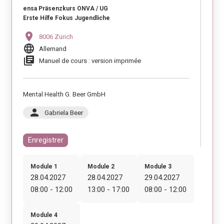
ensa Präsenzkurs ONVA / UG
Erste Hilfe Fokus Jugendliche
location_on
8006 Zürich
language
Allemand
library_books
Manuel de cours : version imprimée
Mental Health G. Beer GmbH
person
Gabriela Beer
Enregistrer
Module 1
Module 2
Module 3
28.04.2027
28.04.2027
29.04.2027
08:00 - 12:00
13:00 - 17:00
08:00 - 12:00
Module 4