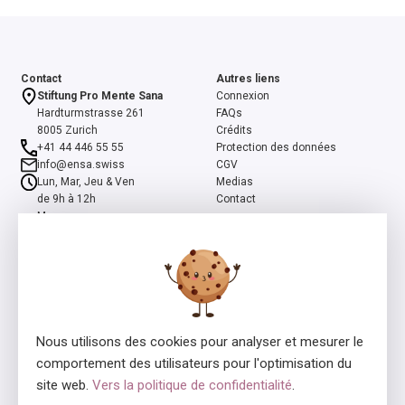
Contact
Autres liens
Stiftung Pro Mente Sana
Connexion
Hardturmstrasse 261
FAQs
8005 Zurich
Crédits
+41 44 446 55 55
Protection des données
info@ensa.swiss
CGV
Lun, Mar, Jeu & Ven
Medias
de 9h à 12h
Contact
Mer
de 13h à 16h
ensa est un programme co-initié par la Fondation suisse Pro Mente
Sana et la Fondation Beisheim, et soutenu par la Fondation Beisheim
et Ernst Göhner.
Nous utilisons des cookies pour analyser et mesurer le
comportement des utilisateurs pour l'optimisation du
site web.
Vers la politique de confidentialité
.