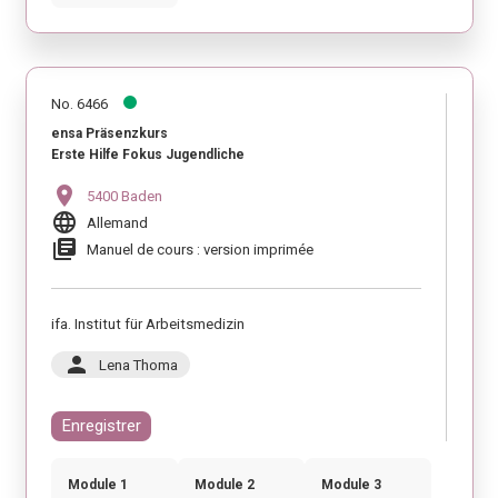
No. 6466
ensa Präsenzkurs
Erste Hilfe Fokus Jugendliche
location_on
5400 Baden
language
Allemand
library_books
Manuel de cours : version imprimée
ifa. Institut für Arbeitsmedizin
person
Lena Thoma
Enregistrer
Module 1
Module 2
Module 3