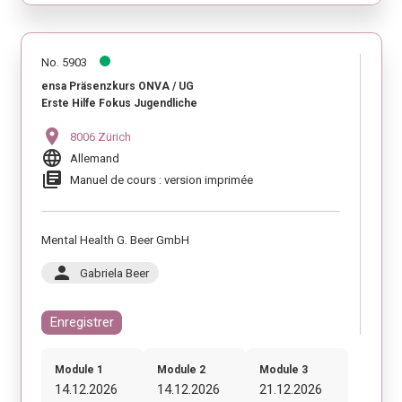
No. 5903
ensa Präsenzkurs ONVA / UG
Erste Hilfe Fokus Jugendliche
location_on
8006 Zürich
language
Allemand
library_books
Manuel de cours : version imprimée
Mental Health G. Beer GmbH
person
Gabriela Beer
Enregistrer
Module 1
Module 2
Module 3
14.12.2026
14.12.2026
21.12.2026