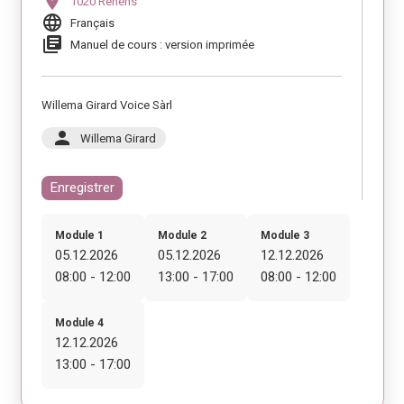
location_on
1020 Renens
language
Français
library_books
Manuel de cours : version imprimée
Willema Girard Voice Sàrl
person
Willema Girard
Enregistrer
Module 1
Module 2
Module 3
05.12.2026
05.12.2026
12.12.2026
08:00 - 12:00
13:00 - 17:00
08:00 - 12:00
Module 4
12.12.2026
13:00 - 17:00