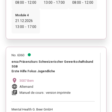
08:00 - 12:00
13:00 - 17:00
08:00 - 12:00
Module 4
21.12.2026
13:00 - 17:00
No. 6360
ensa Präsenzkurs Schweizerischer Gewerkschaftsbund
SGB
Erste Hilfe Fokus Jugendliche
location_on
3007 Bern
language
Allemand
library_books
Manuel de cours : version imprimée
Mental Health G. Beer GmbH