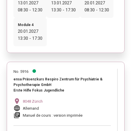
13.01.2027
13.01.2027
20.01.2027
08:30 - 12:30
13:30 - 17:30
08:30 - 12:30
Module 4
20.01.2027
13:30 - 17:30
No. 5916
ensa Präsenzkurs Respiro Zentrum für Psychiatrie &
Psychotherapie GmbH
Erste Hilfe Fokus Jugendliche
location_on
8048 Zürich
language
Allemand
library_books
Manuel de cours : version imprimée