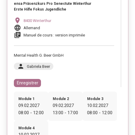
ensa Präsenzkurs Pro Senectute Winterthur
Erste Hilfe Fokus Jugendliche
location_on
8400 Winterthur
language
Allemand
library_books
Manuel de cours : version imprimée
Mental Health G. Beer GmbH
person
Gabriela Beer
Enregistrer
Module 1
Module 2
Module 3
09.02.2027
09.02.2027
10.02.2027
08:00 - 12:00
13:00 - 17:00
08:00 - 12:00
Module 4
10.02.2027