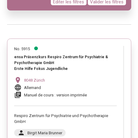
Editer les filtres
Valider les filtres
No. 5915
ensa Präsenzkurs Respiro Zentrum für Psychiatrie &
Psychotherapie GmbH
Erste Hilfe Fokus Jugendliche
location_on
8048 Zürich
language
Allemand
library_books
Manuel de cours : version imprimée
Respiro Zentrum für Psychiatrie und Psychotherapie
GmbH
person
Birgit Maria Brunner