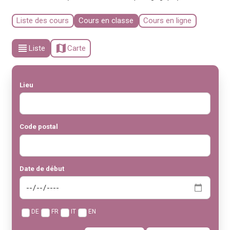
Liste des cours
Cours en classe
Cours en ligne
view_headline
map
Liste
Carte
Lieu
Code postal
Date de début
DE
FR
IT
EN