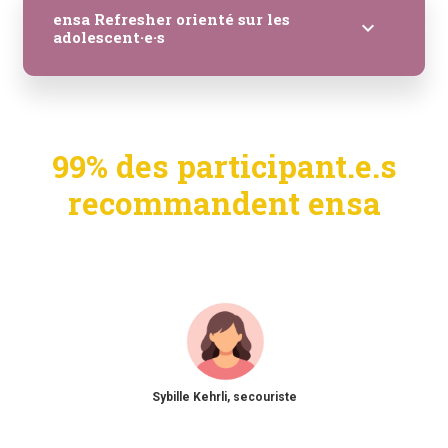
ensa Refresher orienté sur les
keyboard_arrow_down
adolescent·e·s
99% des participant.e.s
recommandent ensa
Sybille Kehrli, secouriste