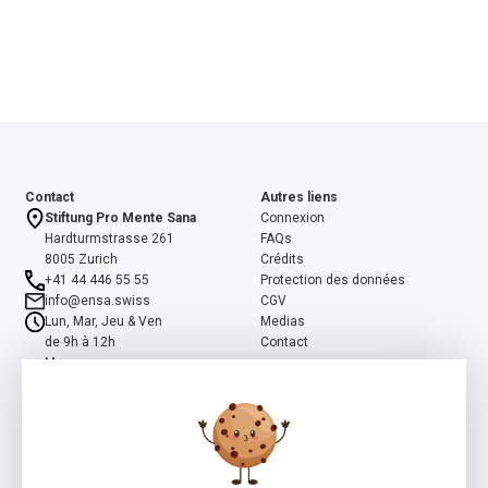
Contact
Autres liens
Stiftung Pro Mente Sana
Connexion
Hardturmstrasse 261
FAQs
8005 Zurich
Crédits
+41 44 446 55 55
Protection des données
info@ensa.swiss
CGV
Lun, Mar, Jeu & Ven
Medias
de 9h à 12h
Contact
Mer
de 13h à 16h
ensa est un programme co-initié par la Fondation suisse Pro Mente