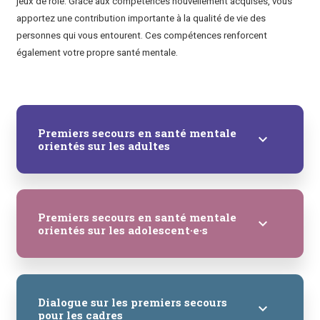
jeux de rôle.
Grâce aux compétences nouvellement acquises, vous
apportez une contribution importante à la qualité de vie des
personnes qui vous entourent. Ces compétences renforcent
également votre propre santé mentale.
Premiers secours en santé mentale
keyboard_arrow_down
orientés sur les adultes
Premiers secours en santé mentale
keyboard_arrow_down
orientés sur les adolescent·e·s
Dialogue sur les premiers secours
keyboard_arrow_down
pour les cadres