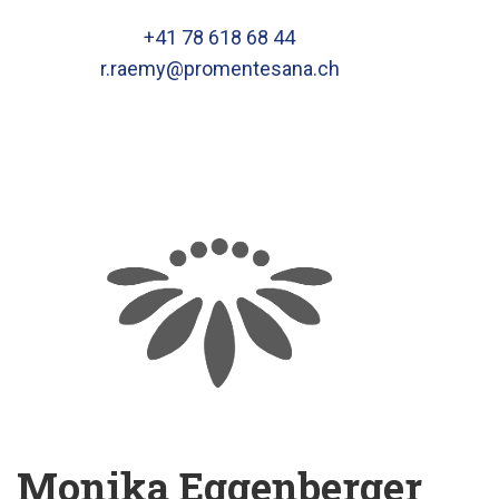
+41 78 618 68 44
r.raemy@promentesana.ch
Monika Eggenberger