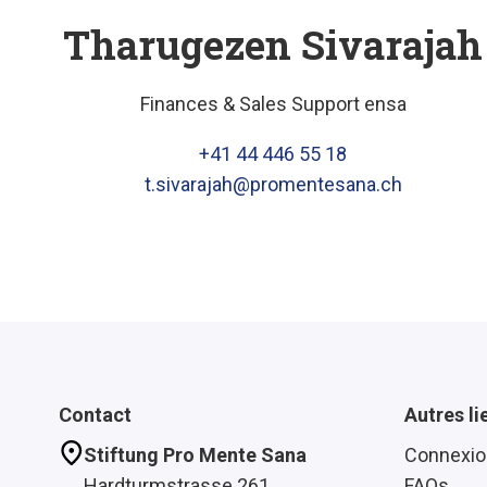
Tharugezen Sivarajah
Finances & Sales Support ensa
+41 44 446 55 18
t.sivarajah@promentesana.ch
Contact
Autres li
Stiftung Pro Mente Sana
Connexio
Hardturmstrasse 261
FAQs