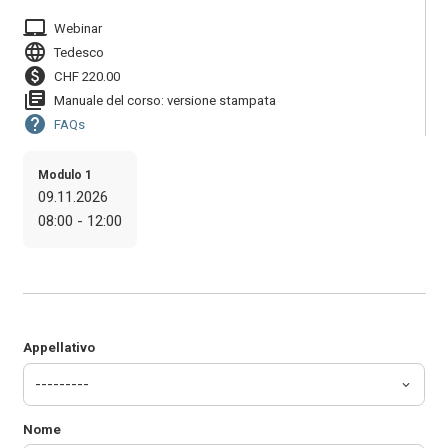
laptop_mac
Webinar
language
Tedesco
paid
CHF 220.00
library_books
Manuale del corso: versione stampata
help
FAQs
Modulo 1
09.11.2026
08:00 - 12:00
Appellativo
Nome