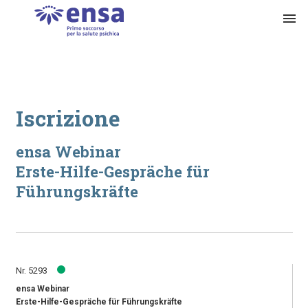
menu
Iscrizione
ensa Webinar
Erste-Hilfe-Gespräche für
Führungskräfte
Nr. 5293
ensa Webinar
Erste-Hilfe-Gespräche für Führungskräfte