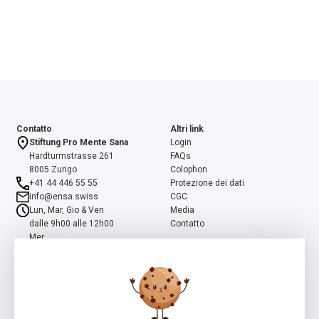
Contatto
Altri link
Stiftung Pro Mente Sana
Login
Hardturmstrasse 261
FAQs
8005 Zurigo
Colophon
+41 44 446 55 55
Protezione dei dati
info@ensa.swiss
CGC
Lun, Mar, Gio & Ven
Media
dalle 9h00 alle 12h00
Contatto
Mer
dalle 13h00 alle 16h00
ensa è un programma della Fondazione Svizzera Pro Mente Sana, co-