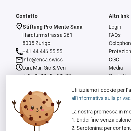
Contatto
Altri link
Stiftung Pro Mente Sana
Login
Hardturmstrasse 261
FAQs
8005 Zurigo
Colophon
+41 44 446 55 55
Protezion
info@ensa.swiss
CGC
Lun, Mar, Gio & Ven
Media
dalle 9h00 alle 12h00
Contatto
Mer
Utilizziamo i cookie per l'
dalle 13h00 alle 16h00
all’informativa sulla privac
La nostra promessa in mer
Endorfine senza calorie:
Serotonina: per contenut