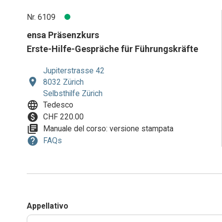
Nr. 6109
ensa Präsenzkurs
Erste-Hilfe-Gespräche für Führungskräfte
Jupiterstrasse 42
location_on
8032 Zürich
Selbsthilfe Zürich
language
Tedesco
paid
CHF 220.00
library_books
Manuale del corso: versione stampata
help
FAQs
Appellativo