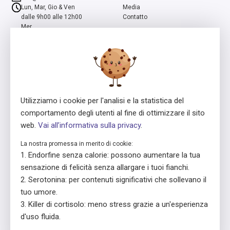
Lun, Mar, Gio & Ven
Media
dalle 9h00 alle 12h00
Contatto
Mer
dalle 13h00 alle 16h00
ensa è un programma della Fondazione Svizzera Pro Mente Sana, co-
iniziato e supportato dalla Fondazione Beisheim
Utilizziamo i cookie per l'analisi e la statistica del
comportamento degli utenti al fine di ottimizzare il sito
web.
Vai all’informativa sulla privacy
.
La nostra promessa in merito di cookie:
Concessore della licenza
In collaborazione con
Endorfine senza calorie: possono aumentare la tua
sensazione di felicità senza allargare i tuoi fianchi.
Serotonina: per contenuti significativi che sollevano il
tuo umore.
Killer di cortisolo: meno stress grazie a un'esperienza
d'uso fluida.
© 2026 ensa