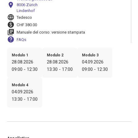
location_on
8006 Zürich
Lindenhof
language
Tedesco
paid
CHF 380.00
library_books
Manuale del corso: versione stampata
help
FAQs
Modulo 1
Modulo 2
Modulo 3
28.08.2026
28.08.2026
04.09.2026
09:00 - 12:30
13:30 - 17:00
09:00 - 12:30
Modulo 4
04.09.2026
13:30 - 17:00