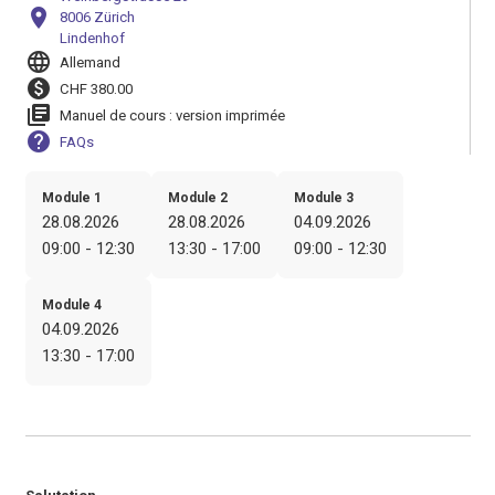
location_on
8006 Zürich
Lindenhof
language
Allemand
paid
CHF 380.00
library_books
Manuel de cours : version imprimée
help
FAQs
Module 1
Module 2
Module 3
28.08.2026
28.08.2026
04.09.2026
09:00 - 12:30
13:30 - 17:00
09:00 - 12:30
Module 4
04.09.2026
13:30 - 17:00