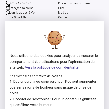
+41 44 446 55 55
Protection des données
info@ensa.swiss
CGV
Lun, Mar, Jeu & Ven
Medias
de 9h à 12h
Contact
Mer
de 13h à 16h
ensa est un programme co-initié par la Fondation suisse Pro Mente
Sana et la Fondation Beisheim, et soutenu par la Fondation Beisheim
et Ernst Göhner.
Nous utilisons des cookies pour analyser et mesurer le
comportement des utilisateurs pour l'optimisation du
site web.
Vers la politique de confidentialité
.
Nos promesses en matière de cookies :
Des endorphines sans calories : Peuvent augmenter
Consédant de la licence
En collaboration avec
vos sensations de bonheur sans risque de prise de
poids.
Booster de sérotonine : Pour un contenu significatif
qui améliore votre humeur.