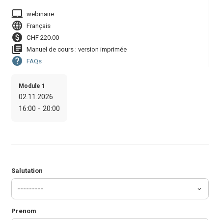
laptop_mac
webinaire
language
Français
paid
CHF 220.00
library_books
Manuel de cours : version imprimée
help
FAQs
Module 1
02.11.2026
16:00 - 20:00
Salutation
Prenom