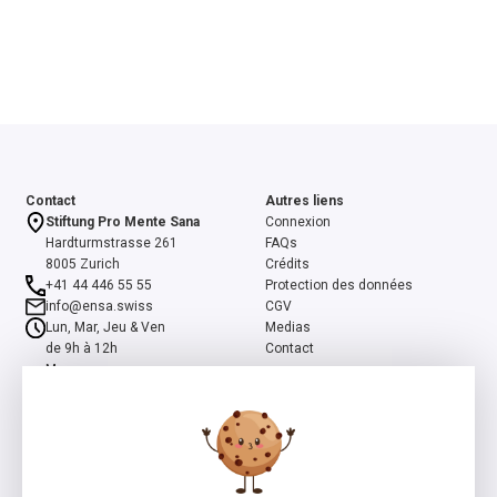
Contact
Autres liens
Stiftung Pro Mente Sana
Connexion
Hardturmstrasse 261
FAQs
8005 Zurich
Crédits
+41 44 446 55 55
Protection des données
info@ensa.swiss
CGV
Lun, Mar, Jeu & Ven
Medias
de 9h à 12h
Contact
Mer
de 13h à 16h
ensa est un programme co-initié par la Fondation suisse Pro Mente