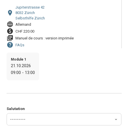
Jupiterstrasse 42
location_on
8032 Zürich
Selbsthilfe Zürich
language
Allemand
paid
CHF 220.00
library_books
Manuel de cours : version imprimée
help
FAQs
Module 1
21.10.2026
09:00 - 13:00
Salutation