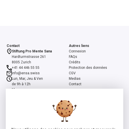
Contact
Autres liens
Stiftung Pro Mente Sana
Connexion
Hardturmstrasse 261
FAQs
8005 Zurich
Crédits
+41 44 446 55 55
Protection des données
info@ensa.swiss
CGV
Lun, Mar, Jeu & Ven
Medias
de 9h à 12h
Contact
Mer
de 13h à 16h
ensa est un programme co-initié par la Fondation suisse Pro Mente
Sana et la Fondation Beisheim, et soutenu par la Fondation Beisheim
et Ernst Göhner.