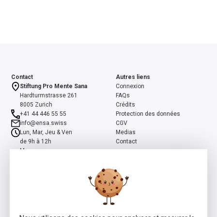
Contact
Autres liens
Stiftung Pro Mente Sana
Connexion
Hardturmstrasse 261
FAQs
8005 Zurich
Crédits
+41 44 446 55 55
Protection des données
info@ensa.swiss
CGV
Lun, Mar, Jeu & Ven
Medias
de 9h à 12h
Contact
Mer
de 13h à 16h
ensa est un programme co-initié par la Fondation suisse Pro Mente
Sana et la Fondation Beisheim, et soutenu par la Fondation Beisheim
et Ernst Göhner.