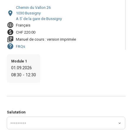
Chemin du Vallon 26
location_on
1030 Bussigny
A 5' de la gare de Bussigny
language
Français
paid
CHF 220.00
library_books
Manuel de cours : version imprimée
help
FAQs
Module 1
01.09.2026
08:30 - 12:30
Salutation