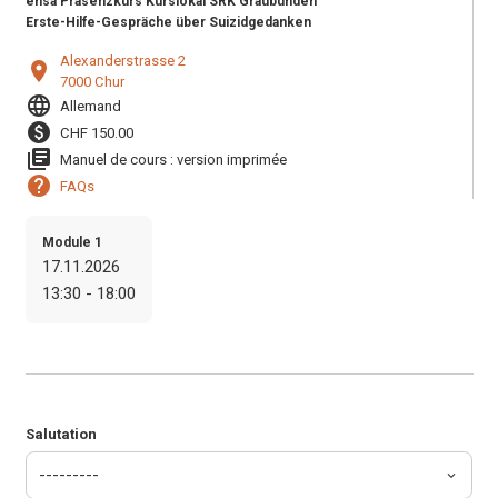
ensa Präsenzkurs Kurslokal SRK Graubünden
Erste-Hilfe-Gespräche über Suizidgedanken
Alexanderstrasse 2
location_on
7000 Chur
language
Allemand
paid
CHF 150.00
library_books
Manuel de cours : version imprimée
help
FAQs
Module 1
17.11.2026
13:30 - 18:00
Salutation