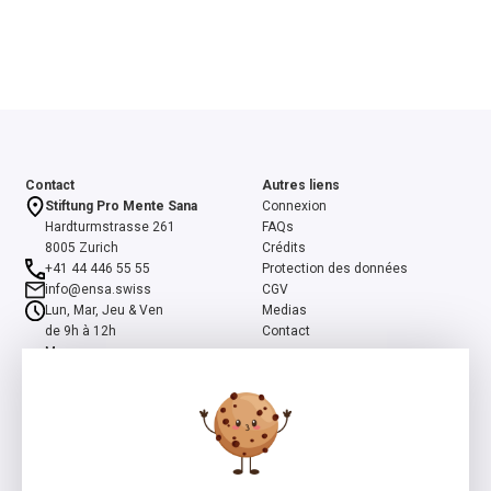
Contact
Autres liens
Stiftung Pro Mente Sana
Connexion
Hardturmstrasse 261
FAQs
8005 Zurich
Crédits
+41 44 446 55 55
Protection des données
info@ensa.swiss
CGV
Lun, Mar, Jeu & Ven
Medias
de 9h à 12h
Contact
Mer
de 13h à 16h
ensa est un programme co-initié par la Fondation suisse Pro Mente
Sana et la Fondation Beisheim, et soutenu par la Fondation Beisheim