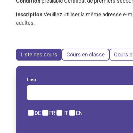
Condition
préalable Certificat de premiers secour
Inscription
Veuillez utiliser la même adresse e-mai
adultes.
Liste des cours
Cours en classe
Cours e
Lieu
DE
FR
IT
EN