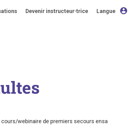
account_circle
sations
Devenir instructeur∙trice
Langue
dultes
un cours/webinaire de premiers secours ensa