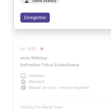
person
Selina Skalsky
Enregistrer
No. 5302
ensa Webinar
Refresher Fokus Erwachsene
laptop_mac
webinaire
language
Allemand
library_books
Manuel de cours : version imprimée
Stiftung Pro Mente Sana