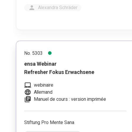
person
Alexandra Schräder
No. 5303
ensa Webinar
Refresher Fokus Erwachsene
laptop_mac
webinaire
language
Allemand
library_books
Manuel de cours : version imprimée
Stiftung Pro Mente Sana