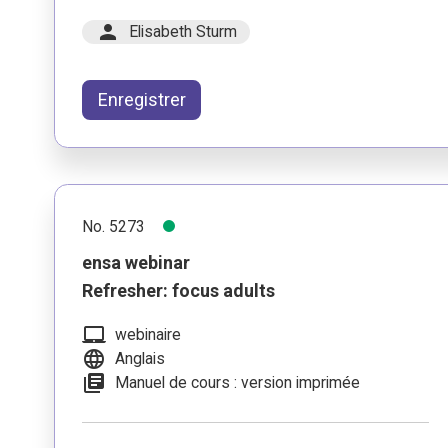
person
Elisabeth Sturm
Enregistrer
No. 5273
ensa webinar
Refresher: focus adults
laptop_mac
webinaire
language
Anglais
library_books
Manuel de cours : version imprimée