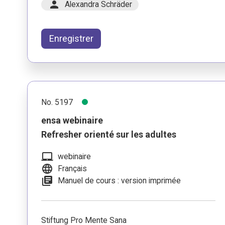
person
Alexandra Schräder
Enregistrer
No. 5197
ensa webinaire
Refresher orienté sur les adultes
laptop_mac
webinaire
language
Français
library_books
Manuel de cours : version imprimée
Stiftung Pro Mente Sana