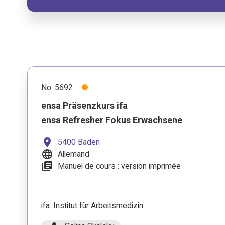
No. 5692
ensa Präsenzkurs ifa
ensa Refresher Fokus Erwachsene
location_on
5400 Baden
language
Allemand
library_books
Manuel de cours : version imprimée
ifa. Institut für Arbeitsmedizin