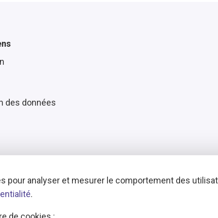
ens
n
on des données
s pour analyser et mesurer le comportement des utilisate
entialité
.
e de cookies :