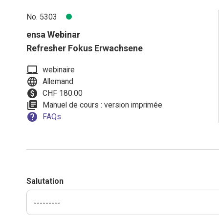
No. 5303
ensa Webinar
Refresher Fokus Erwachsene
laptop_mac
webinaire
language
Allemand
paid
CHF 180.00
library_books
Manuel de cours : version imprimée
help
FAQs
Salutation