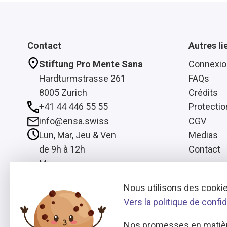
Contact
Autres li
Stiftung Pro Mente Sana
Connexio
Hardturmstrasse 261
FAQs
8005 Zurich
Crédits
+41 44 446 55 55
Protecti
info@ensa.swiss
CGV
Lun, Mar, Jeu & Ven
Medias
de 9h à 12h
Contact
Mer
de 13h à 16h
Nous utilisons des cookie
Vers la politique de confid
Nos promesses en matièr