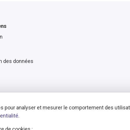
ens
n
on des données
s pour analyser et mesurer le comportement des utilisate
entialité
.
e de cookies :