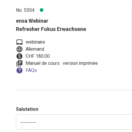
No. 5304
ensa Webinar
Refresher Fokus Erwachsene
laptop_mac
webinaire
language
Allemand
paid
CHF 180.00
library_books
Manuel de cours : version imprimée
help
FAQs
Salutation