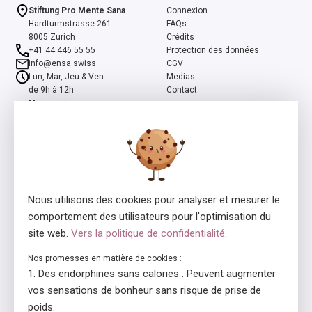
Stiftung Pro Mente Sana
Connexion
Hardturmstrasse 261
FAQs
8005 Zurich
Crédits
+41 44 446 55 55
Protection des données
info@ensa.swiss
CGV
Lun, Mar, Jeu & Ven
Medias
de 9h à 12h
Contact
Mer
de 13h à 16h
ensa est un programme co-initié par la Fondation suisse Pro Mente
Sana et la Fondation Beisheim, et soutenu par la Fondation Beisheim
et Ernst Göhner.
Nous utilisons des cookies pour analyser et mesurer le
comportement des utilisateurs pour l'optimisation du
site web.
Vers la politique de confidentialité
.
Nos promesses en matière de cookies :
Des endorphines sans calories : Peuvent augmenter
Consédant de la licence
En collaboration avec
vos sensations de bonheur sans risque de prise de
poids.