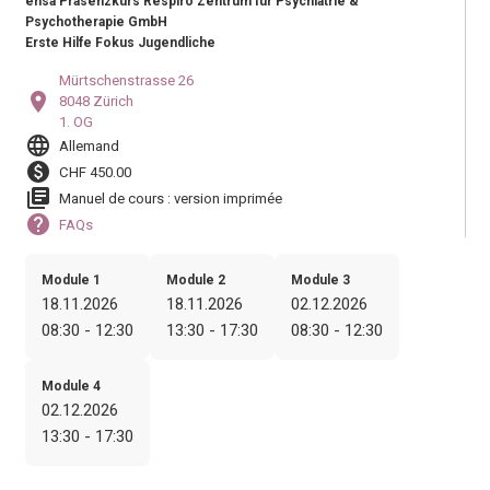
ensa Präsenzkurs Respiro Zentrum für Psychiatrie &
Psychotherapie GmbH
Erste Hilfe Fokus Jugendliche
Mürtschenstrasse 26
location_on
8048 Zürich
1. OG
language
Allemand
paid
CHF 450.00
library_books
Manuel de cours : version imprimée
help
FAQs
Module 1
Module 2
Module 3
18.11.2026
18.11.2026
02.12.2026
08:30 - 12:30
13:30 - 17:30
08:30 - 12:30
Module 4
02.12.2026
13:30 - 17:30