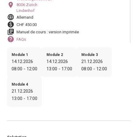
location_on
8006 Zürich
Lindenhof
language
Allemand
paid
CHF 450.00
library_books
Manuel de cours : version imprimée
help
FAQs
Module 1
Module 2
Module 3
14.12.2026
14.12.2026
21.12.2026
08:00 - 12:00
13:00 - 17:00
08:00 - 12:00
Module 4
21.12.2026
13:00 - 17:00