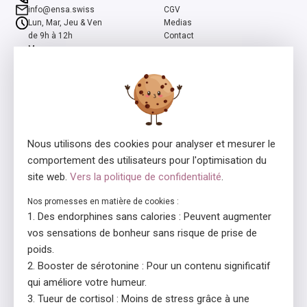
info@ensa.swiss
CGV
Lun, Mar, Jeu & Ven
Medias
de 9h à 12h
Contact
Mer
de 13h à 16h
ensa est un programme co-initié par la Fondation suisse Pro Mente
Sana et la Fondation Beisheim, et soutenu par la Fondation Beisheim
et Ernst Göhner.
Nous utilisons des cookies pour analyser et mesurer le
comportement des utilisateurs pour l'optimisation du
site web.
Vers la politique de confidentialité
.
Nos promesses en matière de cookies :
Des endorphines sans calories : Peuvent augmenter
Consédant de la licence
En collaboration avec
vos sensations de bonheur sans risque de prise de
poids.
Booster de sérotonine : Pour un contenu significatif
qui améliore votre humeur.
Tueur de cortisol : Moins de stress grâce à une