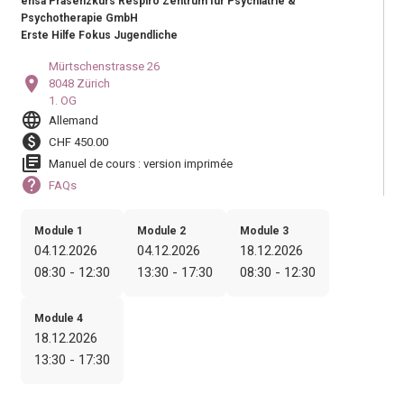
ensa Präsenzkurs Respiro Zentrum für Psychiatrie &
Psychotherapie GmbH
Erste Hilfe Fokus Jugendliche
Mürtschenstrasse 26
location_on
8048 Zürich
1. OG
language
Allemand
paid
CHF 450.00
library_books
Manuel de cours : version imprimée
help
FAQs
Module 1
Module 2
Module 3
04.12.2026
04.12.2026
18.12.2026
08:30 - 12:30
13:30 - 17:30
08:30 - 12:30
Module 4
18.12.2026
13:30 - 17:30