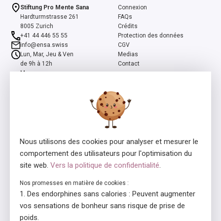
Stiftung Pro Mente Sana
Connexion
Hardturmstrasse 261
FAQs
8005 Zurich
Crédits
+41 44 446 55 55
Protection des données
info@ensa.swiss
CGV
Lun, Mar, Jeu & Ven
Medias
de 9h à 12h
Contact
Mer
de 13h à 16h
ensa est un programme co-initié par la Fondation suisse Pro Mente
Sana et la Fondation Beisheim, et soutenu par la Fondation Beisheim
et Ernst Göhner.
Nous utilisons des cookies pour analyser et mesurer le
comportement des utilisateurs pour l'optimisation du
site web.
Vers la politique de confidentialité
.
Nos promesses en matière de cookies :
Des endorphines sans calories : Peuvent augmenter
Consédant de la licence
En collaboration avec
vos sensations de bonheur sans risque de prise de
poids.