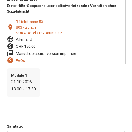
ensa Präsenzkurs
Erste-Hilfe-Gespräche über selbstverletzendes Verhalten ohne
Suizidabsicht
Rötelstrasse 53
location_on
8037 Zürich
SORA Rötel / EG Raum 0.06
language
Allemand
paid
CHF 150.00
library_books
Manuel de cours : version imprimée
help
FAQs
Module 1
21.10.2026
13:00 - 17:30
Salutation