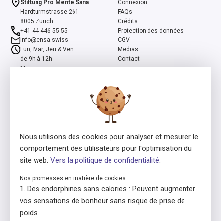
Stiftung Pro Mente Sana
Connexion
Hardturmstrasse 261
FAQs
8005 Zurich
Crédits
+41 44 446 55 55
Protection des données
info@ensa.swiss
CGV
Lun, Mar, Jeu & Ven
Medias
de 9h à 12h
Contact
Mer
de 13h à 16h
ensa est un programme co-initié par la Fondation suisse Pro Mente
Sana et la Fondation Beisheim, et soutenu par la Fondation Beisheim
et Ernst Göhner.
Nous utilisons des cookies pour analyser et mesurer le
comportement des utilisateurs pour l'optimisation du
site web.
Vers la politique de confidentialité
.
Nos promesses en matière de cookies :
Des endorphines sans calories : Peuvent augmenter
Consédant de la licence
En collaboration avec
vos sensations de bonheur sans risque de prise de
poids.