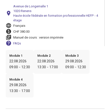
Avenue de Longemalle 1
1020 Renens
location_on
Haute école fédérale en formation professionnelle HEFP - 4
étage
language
Français
paid
CHF 380.00
library_books
Manuel de cours : version imprimée
help
FAQs
Module 1
Module 2
Module 3
22.08.2026
22.08.2026
29.08.2026
09:00 - 12:30
13:30 - 17:00
09:00 - 12:30
Module 4
29.08.2026
13:30 - 17:00