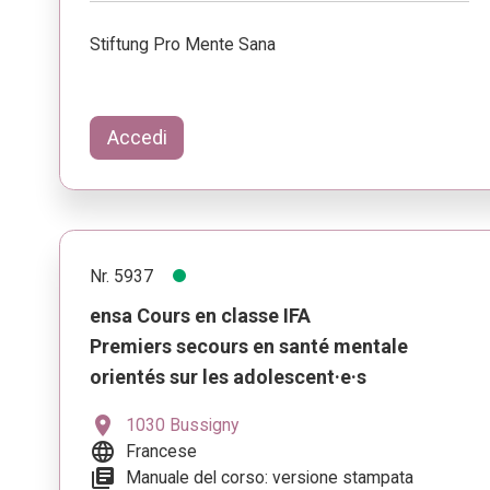
Stiftung Pro Mente Sana
Accedi
Nr. 5937
ensa Cours en classe IFA
Premiers secours en santé mentale
orientés sur les adolescent·e·s
location_on
1030 Bussigny
language
Francese
library_books
Manuale del corso: versione stampata