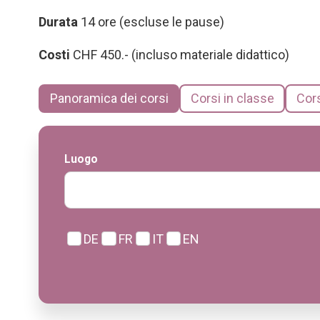
Durata
14 ore (escluse le pause)
Costi
CHF 450.- (incluso materiale didattico)
Panoramica dei corsi
Corsi in classe
Cors
Luogo
DE
FR
IT
EN