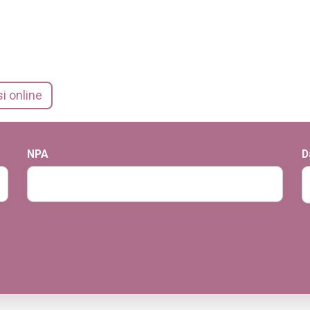
i online
NPA
D