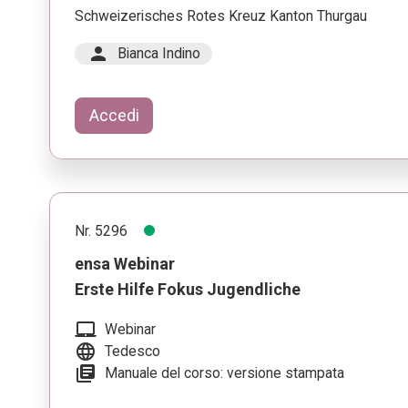
Schweizerisches Rotes Kreuz Kanton Thurgau
person
Bianca Indino
Accedi
Nr. 5296
ensa Webinar
Erste Hilfe Fokus Jugendliche
laptop_mac
Webinar
language
Tedesco
library_books
Manuale del corso: versione stampata