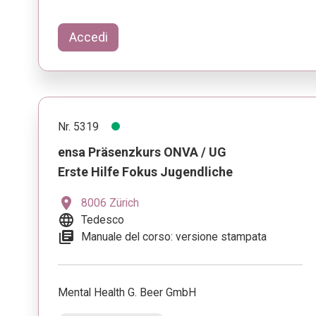
Accedi
Nr. 5319
ensa Präsenzkurs ONVA / UG
Erste Hilfe Fokus Jugendliche
location_on
8006 Zürich
language
Tedesco
library_books
Manuale del corso: versione stampata
Mental Health G. Beer GmbH