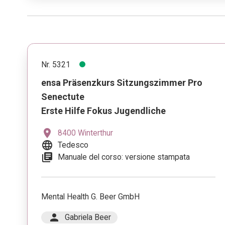
Nr. 5321
ensa Präsenzkurs Sitzungszimmer Pro
Senectute
Erste Hilfe Fokus Jugendliche
location_on
8400 Winterthur
language
Tedesco
library_books
Manuale del corso: versione stampata
Mental Health G. Beer GmbH
person
Gabriela Beer