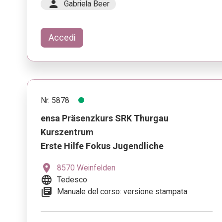
person
Gabriela Beer
Accedi
Nr. 5878
ensa Präsenzkurs SRK Thurgau
Kurszentrum
Erste Hilfe Fokus Jugendliche
location_on
8570 Weinfelden
language
Tedesco
library_books
Manuale del corso: versione stampata