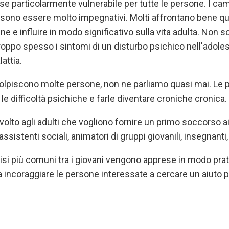
ase particolarmente vulnerabile per tutte le persone. I camb
ssono essere molto impegnativi. Molti affrontano bene ques
 e influire in modo significativo sulla vita adulta. Non s
. Troppo spesso i sintomi di un disturbo psichico nell'ado
attia.
colpiscono molte persone, non ne parliamo quasi mai. Le 
e difficoltà psichiche e farle diventare croniche cronica.
olto agli adulti che vogliono fornire un primo soccorso ai 
assistenti sociali, animatori di gruppi giovanili, insegnanti
risi più comuni tra i giovani vengono apprese in modo prat
 a incoraggiare le persone interessate a cercare un aiuto 