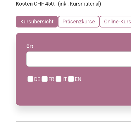
Kosten
CHF 450.- (inkl. Kursmaterial)
Kursübersicht
Präsenzkurse
Online-Kur
Ort
DE
FR
IT
EN