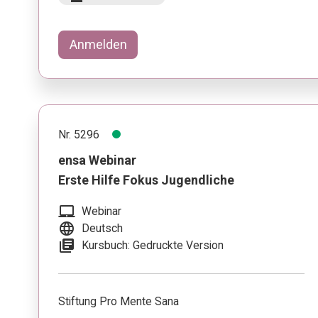
Anmelden
Nr. 5296
ensa Webinar
Erste Hilfe Fokus Jugendliche
laptop_mac
Webinar
language
Deutsch
library_books
Kursbuch: Gedruckte Version
Stiftung Pro Mente Sana