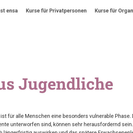
st ensa
Kurse für Privatpersonen
Kurse für Organ
kus Jugendliche
t für alle Menschen eine besonders vulnerable Phase. D
e unterworfen sind, können sehr herausfordernd sein. V
ch längerfristig auswirken und das spätere Erwachsenen