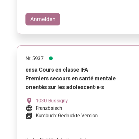
Anmelden
Nr. 5937
ensa Cours en classe IFA
Premiers secours en santé mentale
orientés sur les adolescent·e·s
location_on
1030 Bussigny
language
Französisch
library_books
Kursbuch: Gedruckte Version