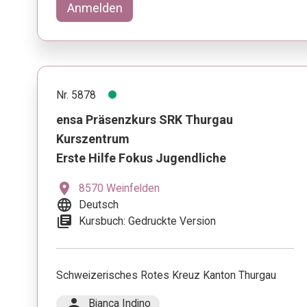
Anmelden
Nr. 5878
ensa Präsenzkurs SRK Thurgau
Kurszentrum
Erste Hilfe Fokus Jugendliche
location_on
8570 Weinfelden
language
Deutsch
library_books
Kursbuch: Gedruckte Version
Schweizerisches Rotes Kreuz Kanton Thurgau
person
Bianca Indino