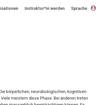
account_circle
isationen
Instruktor*in werden
Sprache
ie körperlichen, neurobiologischen, kognitiven
iele meistern diese Phase. Bei anderen treten
leben massgeblich beeinträchtigen können. Es