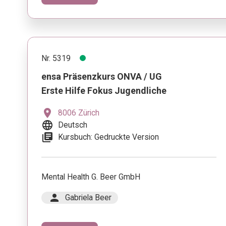
Nr. 5319
ensa Präsenzkurs ONVA / UG
Erste Hilfe Fokus Jugendliche
location_on
8006 Zürich
language
Deutsch
library_books
Kursbuch: Gedruckte Version
Mental Health G. Beer GmbH
person
Gabriela Beer