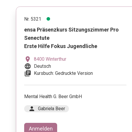
Nr. 5321
ensa Präsenzkurs Sitzungszimmer Pro
Senectute
Erste Hilfe Fokus Jugendliche
location_on
8400 Winterthur
language
Deutsch
library_books
Kursbuch: Gedruckte Version
Mental Health G. Beer GmbH
person
Gabriela Beer
Anmelden