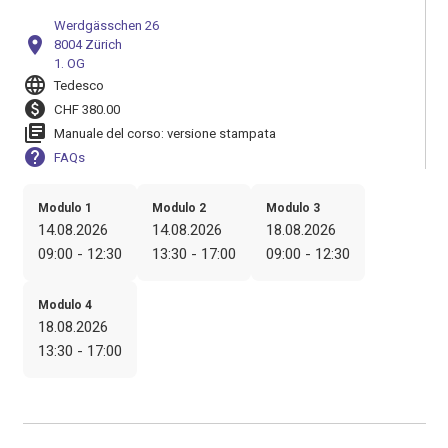
Werdgässchen 26
location_on
8004 Zürich
1. OG
language
Tedesco
paid
CHF 380.00
library_books
Manuale del corso: versione stampata
help
FAQs
Modulo 1
Modulo 2
Modulo 3
14.08.2026
14.08.2026
18.08.2026
09:00 - 12:30
13:30 - 17:00
09:00 - 12:30
Modulo 4
18.08.2026
13:30 - 17:00