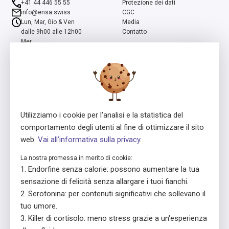
+41 44 446 55 55
Protezione dei dati
info@ensa.swiss
CGC
Lun, Mar, Gio & Ven
Media
dalle 9h00 alle 12h00
Contatto
Mer
dalle 13h00 alle 16h00
ensa è un programma della Fondazione Svizzera Pro Mente Sana, co-
iniziato e supportato dalla Fondazione Beisheim
Utilizziamo i cookie per l'analisi e la statistica del
comportamento degli utenti al fine di ottimizzare il sito
web.
Vai all’informativa sulla privacy
.
La nostra promessa in merito di cookie:
Concessore della licenza
In collaborazione con
Endorfine senza calorie: possono aumentare la tua
sensazione di felicità senza allargare i tuoi fianchi.
Serotonina: per contenuti significativi che sollevano il
tuo umore.
Killer di cortisolo: meno stress grazie a un'esperienza