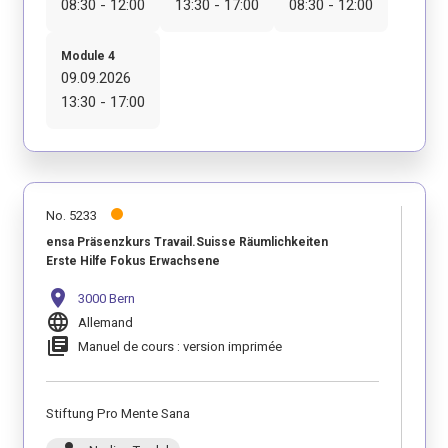
08:30 - 12:00
13:30 - 17:00
08:30 - 12:00
Module 4
09.09.2026
13:30 - 17:00
No. 5233
ensa Präsenzkurs Travail.Suisse Räumlichkeiten
Erste Hilfe Fokus Erwachsene
location_on
3000 Bern
language
Allemand
library_books
Manuel de cours : version imprimée
Stiftung Pro Mente Sana