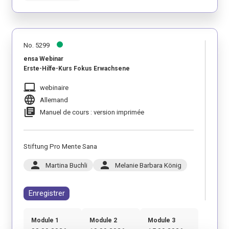
No. 5299
ensa Webinar
Erste-Hilfe-Kurs Fokus Erwachsene
laptop_mac
webinaire
language
Allemand
library_books
Manuel de cours : version imprimée
Stiftung Pro Mente Sana
person
person
Martina Buchli
Melanie Barbara König
Enregistrer
Module 1
Module 2
Module 3