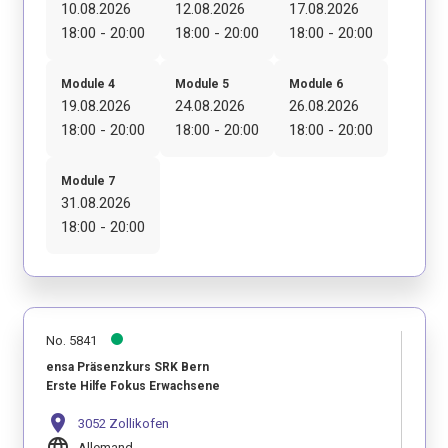
10.08.2026
12.08.2026
17.08.2026
18:00 - 20:00
18:00 - 20:00
18:00 - 20:00
Module 4
Module 5
Module 6
19.08.2026
24.08.2026
26.08.2026
18:00 - 20:00
18:00 - 20:00
18:00 - 20:00
Module 7
31.08.2026
18:00 - 20:00
No. 5841
ensa Präsenzkurs SRK Bern
Erste Hilfe Fokus Erwachsene
location_on
3052 Zollikofen
language
Allemand