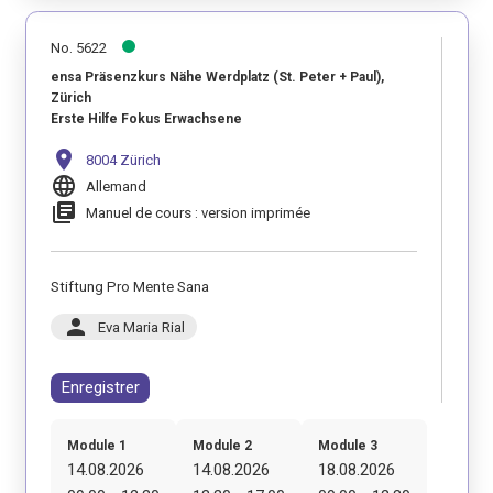
No. 5622
ensa Präsenzkurs Nähe Werdplatz (St. Peter + Paul),
Zürich
Erste Hilfe Fokus Erwachsene
location_on
8004 Zürich
language
Allemand
library_books
Manuel de cours : version imprimée
Stiftung Pro Mente Sana
person
Eva Maria Rial
Enregistrer
Module 1
Module 2
Module 3
14.08.2026
14.08.2026
18.08.2026