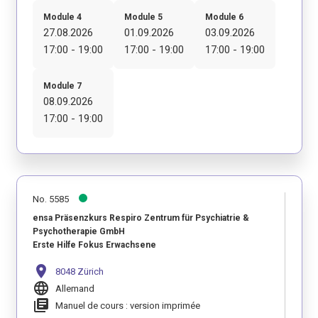
Module 4
Module 5
Module 6
27.08.2026
01.09.2026
03.09.2026
17:00 - 19:00
17:00 - 19:00
17:00 - 19:00
Module 7
08.09.2026
17:00 - 19:00
No. 5585
ensa Präsenzkurs Respiro Zentrum für Psychiatrie &
Psychotherapie GmbH
Erste Hilfe Fokus Erwachsene
location_on
8048 Zürich
language
Allemand
library_books
Manuel de cours : version imprimée