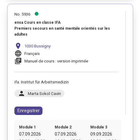
No. 5936
ensa Cours en classe IFA
Premiers secours en santé mentale orientés sur les
adultes
location_on
1030 Bussigny
language
Français
library_books
Manuel de cours : version imprimée
ifa. Institut für Arbeitsmedizin
person
Marta Sokol Cavin
Enregistrer
Module 1
Module 2
Module 3
07.09.2026
07.09.2026
09.09.2026