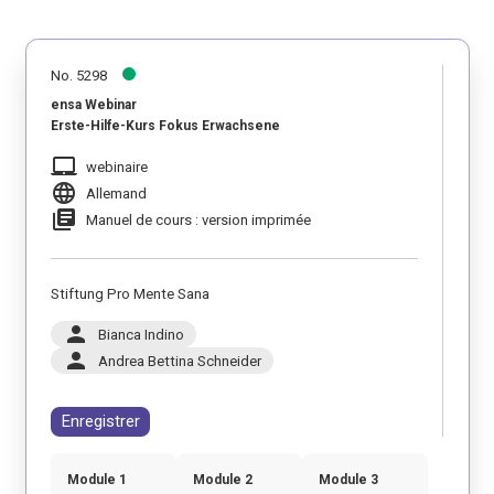
No. 5298
ensa Webinar
Erste-Hilfe-Kurs Fokus Erwachsene
laptop_mac
webinaire
language
Allemand
library_books
Manuel de cours : version imprimée
Stiftung Pro Mente Sana
person
Bianca Indino
person
Andrea Bettina Schneider
Enregistrer
Module 1
Module 2
Module 3