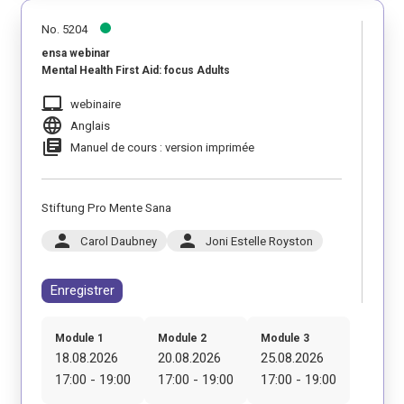
No. 5204
ensa webinar
Mental Health First Aid: focus Adults
laptop_mac
webinaire
language
Anglais
library_books
Manuel de cours : version imprimée
Stiftung Pro Mente Sana
person
person
Carol Daubney
Joni Estelle Royston
Enregistrer
Module 1
Module 2
Module 3
18.08.2026
20.08.2026
25.08.2026
17:00 - 19:00
17:00 - 19:00
17:00 - 19:00