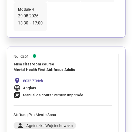
Module 4
29.08.2026
13:30 - 17:00
No. 6261
ensa classroom course
Mental Health First Aid: focus Adults
location_on
8032 Zürich
language
Anglais
library_books
Manuel de cours : version imprimée
Stiftung Pro Mente Sana
person
Agnieszka Wojciechowska