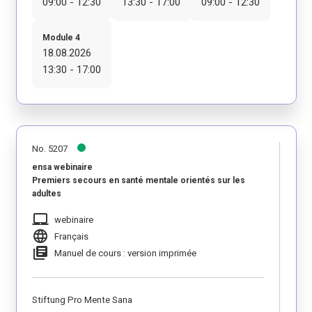
09:00 - 12:30
13:30 - 17:00
09:00 - 12:30
Module 4
18.08.2026
13:30 - 17:00
No. 5207
ensa webinaire
Premiers secours en santé mentale orientés sur les
adultes
laptop_mac
webinaire
language
Français
library_books
Manuel de cours : version imprimée
Stiftung Pro Mente Sana