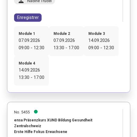
person
Nadine Trudel
Enregistrer
Module 1
Module 2
Module 3
07.09.2026
07.09.2026
14.09.2026
09:00 - 12:30
13:30 - 17:00
09:00 - 12:30
Module 4
14.09.2026
13:30 - 17:00
No. 5455
ensa Präsenzkurs XUND Bildung Gesundheit
Zentralschweiz
Erste Hilfe Fokus Erwachsene