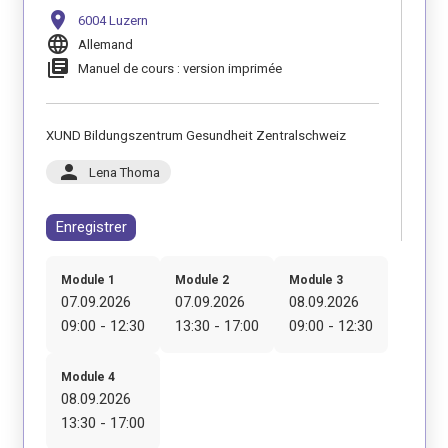
location_on
6004 Luzern
language
Allemand
library_books
Manuel de cours : version imprimée
XUND Bildungszentrum Gesundheit Zentralschweiz
person
Lena Thoma
Enregistrer
Module 1
Module 2
Module 3
07.09.2026
07.09.2026
08.09.2026
09:00 - 12:30
13:30 - 17:00
09:00 - 12:30
Module 4
08.09.2026
13:30 - 17:00