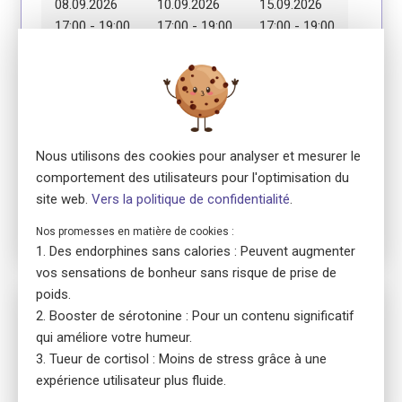
08.09.2026
10.09.2026
15.09.2026
17:00 - 19:00
17:00 - 19:00
17:00 - 19:00
Module 4
Module 5
Module 6
17.09.2026
22.09.2026
24.09.2026
17:00 - 19:00
17:00 - 19:00
17:00 - 19:00
Nous utilisons des cookies pour analyser et mesurer le
Module 7
comportement des utilisateurs pour l'optimisation du
29.09.2026
site web.
Vers la politique de confidentialité
.
17:00 - 19:00
Nos promesses en matière de cookies :
Des endorphines sans calories : Peuvent augmenter
vos sensations de bonheur sans risque de prise de
poids.
No. 5820
Booster de sérotonine : Pour un contenu significatif
ensa Präsenzkurs
qui améliore votre humeur.
Erste Hilfe Fokus Erwachsene
Tueur de cortisol : Moins de stress grâce à une
location_on
8032 Zürich
expérience utilisateur plus fluide.
language
Allemand