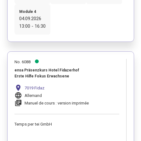
Module 4
04.09.2026
13:00 - 16:30
No. 6088
ensa Präsenzkurs Hotel Fidazerhof
Erste Hilfe Fokus Erwachsene
location_on
7019 Fidaz
language
Allemand
library_books
Manuel de cours : version imprimée
Temps per tei GmbH