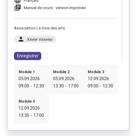
language
Français
library_books
Manuel de cours : version imprimée
Association La Voie des arts
person
Xavier Vasseur
Enregistrer
Module 1
Module 2
Module 3
05.09.2026
05.09.2026
12.09.2026
09:00 - 12:30
13:30 - 17:00
09:00 - 12:30
Module 4
12.09.2026
13:30 - 17:00