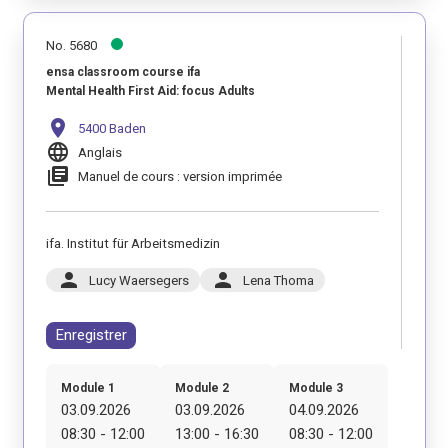
No. 5680
ensa classroom course ifa
Mental Health First Aid: focus Adults
location_on
5400 Baden
language
Anglais
library_books
Manuel de cours : version imprimée
ifa. Institut für Arbeitsmedizin
person
person
Lucy Waersegers
Lena Thoma
Enregistrer
Module 1
Module 2
Module 3
03.09.2026
03.09.2026
04.09.2026
08:30 - 12:00
13:00 - 16:30
08:30 - 12:00