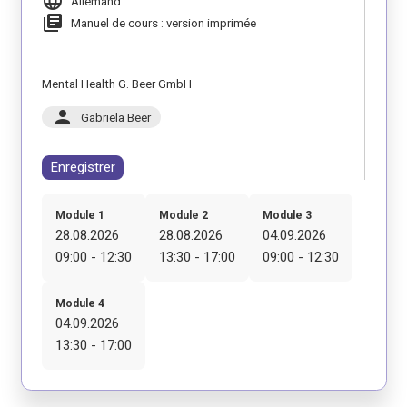
language
Allemand
library_books
Manuel de cours : version imprimée
Mental Health G. Beer GmbH
person
Gabriela Beer
Enregistrer
Module 1
Module 2
Module 3
28.08.2026
28.08.2026
04.09.2026
09:00 - 12:30
13:30 - 17:00
09:00 - 12:30
Module 4
04.09.2026
13:30 - 17:00