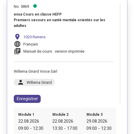
No. 5869
ensa Cours en classe HEFP
Premiers secours en santé mentale orientés sur les
adultes
location_on
1020 Renens
language
Français
library_books
Manuel de cours : version imprimée
Willema Girard Voice Sàrl
person
Willema Girard
Enregistrer
Module 1
Module 2
Module 3
22.08.2026
22.08.2026
29.08.2026
09:00 - 12:30
13:30 - 17:00
09:00 - 12:30