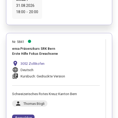
31.08.2026
18:00 - 20:00
Nr. 5841
ensa Präsenzkurs SRK Bern
Erste Hilfe Fokus Erwachsene
location_on
3052 Zollikofen
language
Deutsch
library_books
Kursbuch: Gedruckte Version
Schweizerisches Rotes Kreuz Kanton Bern
person
Thomas Bögli