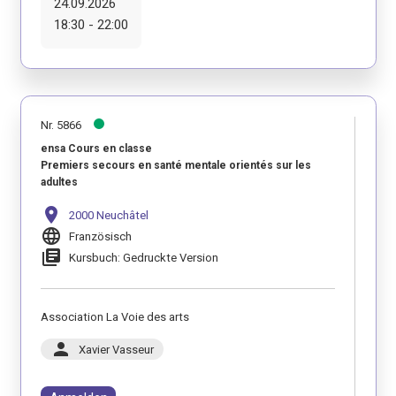
24.09.2026
18:30 - 22:00
Nr. 5866
ensa Cours en classe
Premiers secours en santé mentale orientés sur les
adultes
location_on
2000 Neuchâtel
language
Französisch
library_books
Kursbuch: Gedruckte Version
Association La Voie des arts
person
Xavier Vasseur