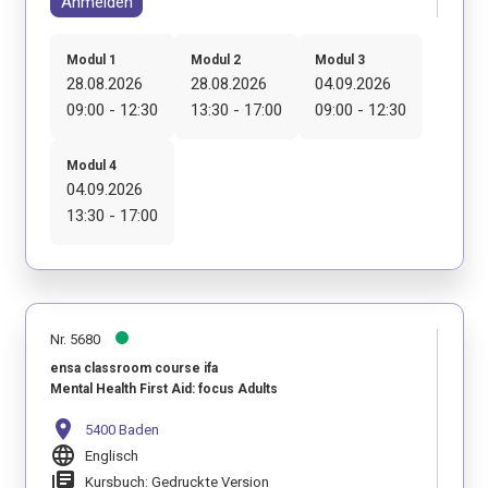
Anmelden
Modul 1
Modul 2
Modul 3
28.08.2026
28.08.2026
04.09.2026
09:00 - 12:30
13:30 - 17:00
09:00 - 12:30
Modul 4
04.09.2026
13:30 - 17:00
Nr. 5680
ensa classroom course ifa
Mental Health First Aid: focus Adults
location_on
5400 Baden
language
Englisch
library_books
Kursbuch: Gedruckte Version