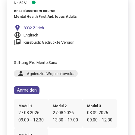
Nr. 6261
ensa classroom course
Mental Health First Aid: focus Adults
location_on
8032 Zürich
language
Englisch
library_books
Kursbuch: Gedruckte Version
Stiftung Pro Mente Sana
person
Agnieszka Wojciechowska
Anmelden
Modul 1
Modul 2
Modul 3
27.08.2026
27.08.2026
03.09.2026
09:00 - 12:30
13:30 - 17:00
09:00 - 12:30