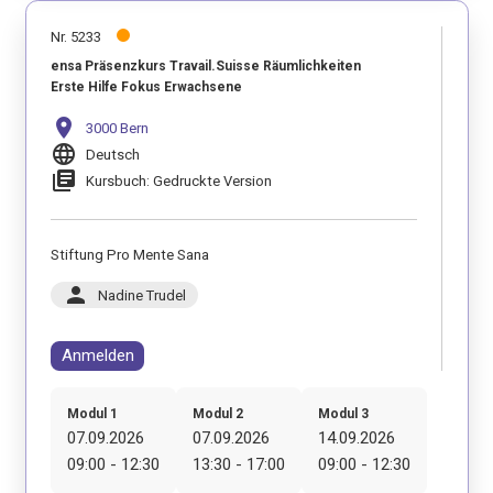
Nr. 5233
ensa Präsenzkurs Travail.Suisse Räumlichkeiten
Erste Hilfe Fokus Erwachsene
location_on
3000 Bern
language
Deutsch
library_books
Kursbuch: Gedruckte Version
Stiftung Pro Mente Sana
person
Nadine Trudel
Anmelden
Modul 1
Modul 2
Modul 3
07.09.2026
07.09.2026
14.09.2026
09:00 - 12:30
13:30 - 17:00
09:00 - 12:30