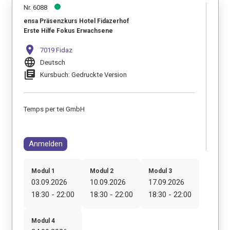
Nr. 6088
ensa Präsenzkurs Hotel Fidazerhof
Erste Hilfe Fokus Erwachsene
location_on
7019 Fidaz
language
Deutsch
library_books
Kursbuch: Gedruckte Version
Temps per tei GmbH
Anmelden
Modul 1
Modul 2
Modul 3
03.09.2026
10.09.2026
17.09.2026
18:30 - 22:00
18:30 - 22:00
18:30 - 22:00
Modul 4