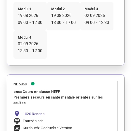
Modul 1
Modul 2
Modul 3
19.08.2026
19.08.2026
02.09.2026
09:00 - 12:30
13:30 - 17:00
09:00 - 12:30
Modul 4
02.09.2026
13:30 - 17:00
Nr. 5869
ensa Cours en classe HEFP
Premiers secours en santé mentale orientés sur les
adultes
location_on
1020 Renens
language
Französisch
library_books
Kursbuch: Gedruckte Version