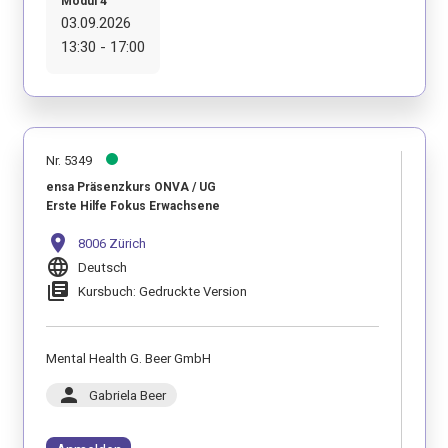
Modul 4
03.09.2026
13:30 - 17:00
Nr. 5349
ensa Präsenzkurs ONVA / UG
Erste Hilfe Fokus Erwachsene
location_on
8006 Zürich
language
Deutsch
library_books
Kursbuch: Gedruckte Version
Mental Health G. Beer GmbH
person
Gabriela Beer