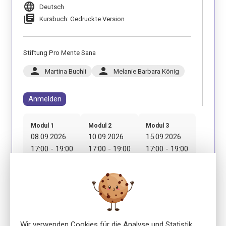
language
Deutsch
library_books
Kursbuch: Gedruckte Version
Stiftung Pro Mente Sana
person
person
Martina Buchli
Melanie Barbara König
Anmelden
Modul 1
Modul 2
Modul 3
08.09.2026
10.09.2026
15.09.2026
17:00 - 19:00
17:00 - 19:00
17:00 - 19:00
Modul 4
Modul 5
Modul 6
17.09.2026
22.09.2026
24.09.2026
17:00 - 19:00
17:00 - 19:00
17:00 - 19:00
Wir verwenden Cookies für die Analyse und Statistik
Modul 7