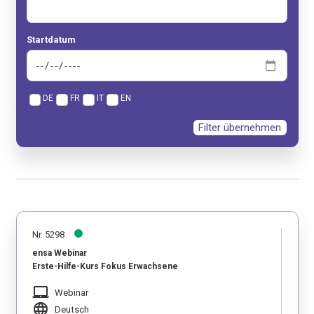
Startdatum
DE
FR
IT
EN
Filter übernehmen
Nr. 5298
ensa Webinar
Erste-Hilfe-Kurs Fokus Erwachsene
laptop_mac
Webinar
language
Deutsch