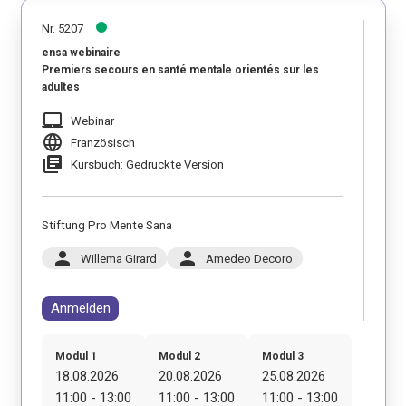
Nr. 5207
ensa webinaire
Premiers secours en santé mentale orientés sur les
adultes
laptop_mac
Webinar
language
Französisch
library_books
Kursbuch: Gedruckte Version
Stiftung Pro Mente Sana
person
person
Willema Girard
Amedeo Decoro
Anmelden
Modul 1
Modul 2
Modul 3
18.08.2026
20.08.2026
25.08.2026
11:00 - 13:00
11:00 - 13:00
11:00 - 13:00