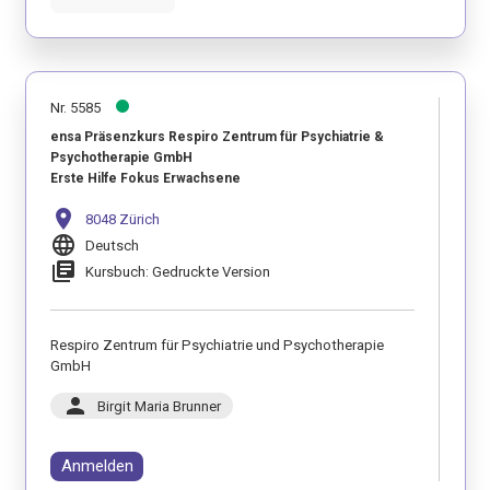
Nr. 5585
ensa Präsenzkurs Respiro Zentrum für Psychiatrie &
Psychotherapie GmbH
Erste Hilfe Fokus Erwachsene
location_on
8048 Zürich
language
Deutsch
library_books
Kursbuch: Gedruckte Version
Respiro Zentrum für Psychiatrie und Psychotherapie
GmbH
person
Birgit Maria Brunner
Anmelden