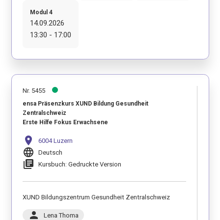
Modul 4
14.09.2026
13:30 - 17:00
Nr. 5455
ensa Präsenzkurs XUND Bildung Gesundheit
Zentralschweiz
Erste Hilfe Fokus Erwachsene
location_on
6004 Luzern
language
Deutsch
library_books
Kursbuch: Gedruckte Version
XUND Bildungszentrum Gesundheit Zentralschweiz
person
Lena Thoma