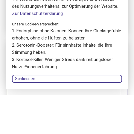
29.09.2026
des Nutzungsverhaltens, zur Optimierung der Website.
17:00 - 19:00
Zur Datenschutzerklärung
.
Unsere Cookie-Versprechen:
Endorphine ohne Kalorien: Können Ihre Glücksgefühle
erhöhen, ohne die Hüften zu belasten.
Serotonin-Booster: Für sinnhafte Inhalte, die Ihre
Nr. 5820
Stimmung heben.
ensa Präsenzkurs
Kortisol-Killer: Weniger Stress dank reibungsloser
Erste Hilfe Fokus Erwachsene
Nutzer*innenerfahrung.
location_on
8032 Zürich
language
Deutsch
Schliessen
library_books
Kursbuch: Gedruckte Version
renata merz Beratung, Coaching & Seminare GmbH
person
Renata Merz
Anmelden