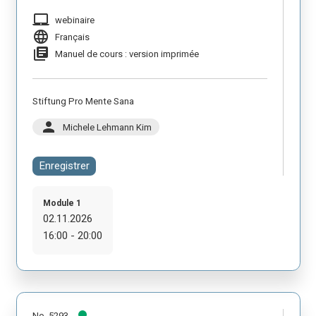
laptop_mac
webinaire
language
Français
library_books
Manuel de cours : version imprimée
Stiftung Pro Mente Sana
person
Michele Lehmann Kim
Enregistrer
Module 1
02.11.2026
16:00 - 20:00
No. 5293