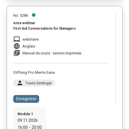
No. 5286
ensa webinar
First Aid Conversations for Managers
laptop_mac
webinaire
language
Anglais
library_books
Manuel de cours : version imprimée
Stiftung Pro Mente Sana
person
Travis Simlinger
Enregistrer
Module 1
09.11.2026
16:00 - 20:00