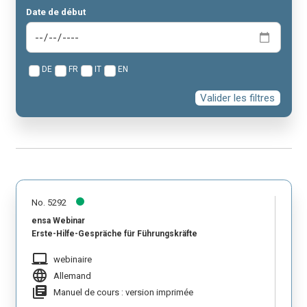
Date de début
DE
FR
IT
EN
Valider les filtres
No. 5292
ensa Webinar
Erste-Hilfe-Gespräche für Führungskräfte
laptop_mac
webinaire
language
Allemand
library_books
Manuel de cours : version imprimée