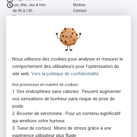
Lun, Mar, Jeu & Ven
Medias
de 9h à 12h
Contact
Mer
de 13h à 16h
ensa est un programme co-initié par la Fondation suisse Pro Mente
Sana et la Fondation Beisheim, et soutenu par la Fondation Beisheim
et Ernst Göhner.
Nous utilisons des cookies pour analyser et mesurer le
comportement des utilisateurs pour l'optimisation du
site web.
Vers la politique de confidentialité
.
Nos promesses en matière de cookies :
Des endorphines sans calories : Peuvent augmenter
Consédant de la licence
En collaboration avec
vos sensations de bonheur sans risque de prise de
poids.
Booster de sérotonine : Pour un contenu significatif
qui améliore votre humeur.
Tueur de cortisol : Moins de stress grâce à une
expérience utilisateur plus fluide.