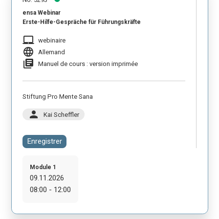
ensa Webinar
Erste-Hilfe-Gespräche für Führungskräfte
laptop_mac
webinaire
language
Allemand
library_books
Manuel de cours : version imprimée
Stiftung Pro Mente Sana
person
Kai Scheffler
Enregistrer
Module 1
09.11.2026
08:00 - 12:00