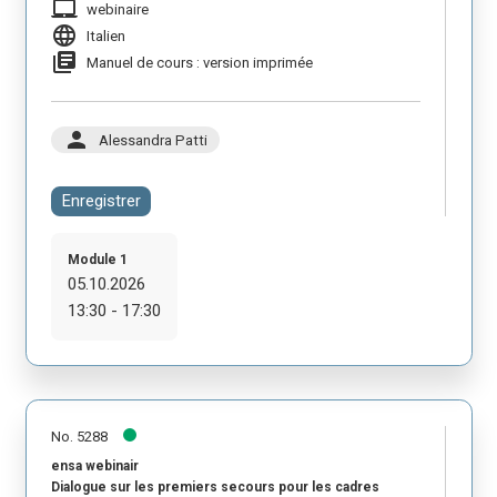
laptop_mac
webinaire
language
Italien
library_books
Manuel de cours : version imprimée
person
Alessandra Patti
Enregistrer
Module 1
05.10.2026
13:30 - 17:30
No. 5288
ensa webinair
Dialogue sur les premiers secours pour les cadres