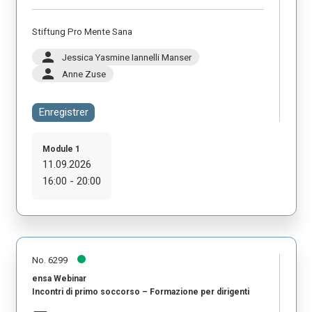
Stiftung Pro Mente Sana
person
Jessica Yasmine Iannelli Manser
person
Anne Zuse
Enregistrer
Module 1
11.09.2026
16:00 - 20:00
No. 6299
ensa Webinar
Incontri di primo soccorso – Formazione per dirigenti