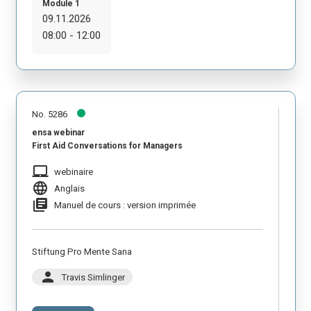
Module 1
09.11.2026
08:00 - 12:00
No. 5286
ensa webinar
First Aid Conversations for Managers
laptop_mac
webinaire
language
Anglais
library_books
Manuel de cours : version imprimée
Stiftung Pro Mente Sana
person
Travis Simlinger