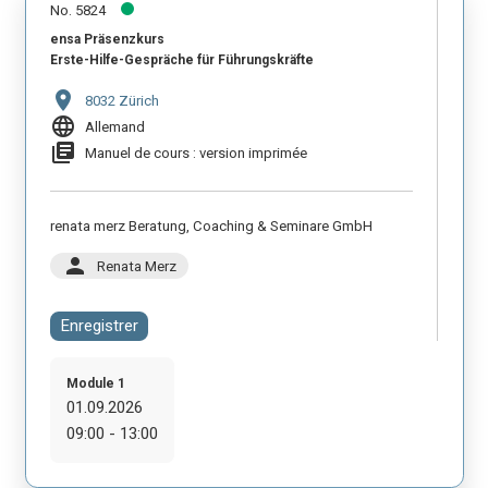
No. 5824
ensa Präsenzkurs
Erste-Hilfe-Gespräche für Führungskräfte
location_on
8032 Zürich
language
Allemand
library_books
Manuel de cours : version imprimée
renata merz Beratung, Coaching & Seminare GmbH
person
Renata Merz
Enregistrer
Module 1
01.09.2026
09:00 - 13:00