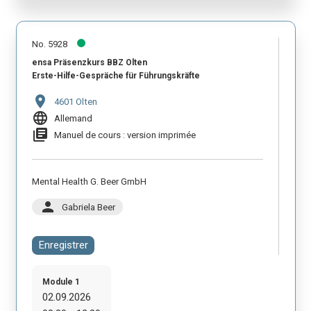
No. 5928
ensa Präsenzkurs BBZ Olten
Erste-Hilfe-Gespräche für Führungskräfte
location_on
4601 Olten
language
Allemand
library_books
Manuel de cours : version imprimée
Mental Health G. Beer GmbH
person
Gabriela Beer
Enregistrer
Module 1
02.09.2026