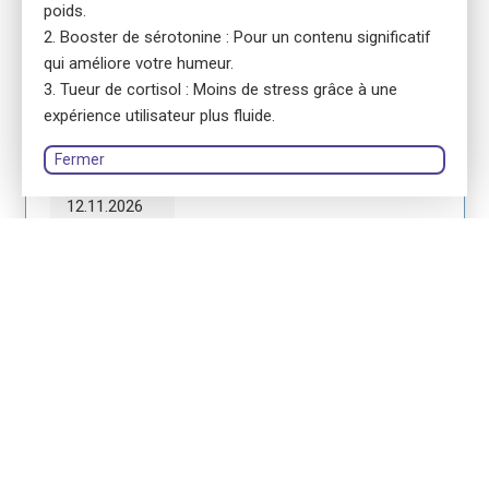
poids.
Praxis für ganzheitliche Gesundheitsberatung GmbH
Booster de sérotonine : Pour un contenu significatif
person
qui améliore votre humeur.
Lidija Jovic
Tueur de cortisol : Moins de stress grâce à une
expérience utilisateur plus fluide.
Enregistrer
Fermer
Module 1
12.11.2026
08:30 - 12:30
No. 5826
ensa Präsenzkurs
Erste-Hilfe-Gespräche für Führungskräfte
location_on
8032 Zürich
language
Allemand