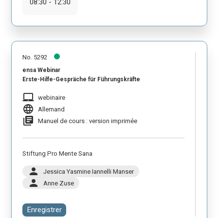
08:30 - 12:30
No. 5292
ensa Webinar
Erste-Hilfe-Gespräche für Führungskräfte
laptop_mac
webinaire
language
Allemand
library_books
Manuel de cours : version imprimée
Stiftung Pro Mente Sana
person
Jessica Yasmine Iannelli Manser
person
Anne Zuse
Enregistrer