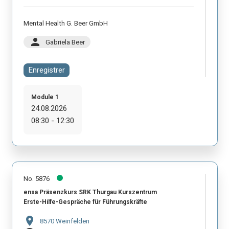
Mental Health G. Beer GmbH
person
Gabriela Beer
Enregistrer
Module 1
24.08.2026
08:30 - 12:30
No. 5876
ensa Präsenzkurs SRK Thurgau Kurszentrum
Erste-Hilfe-Gespräche für Führungskräfte
location_on
8570 Weinfelden