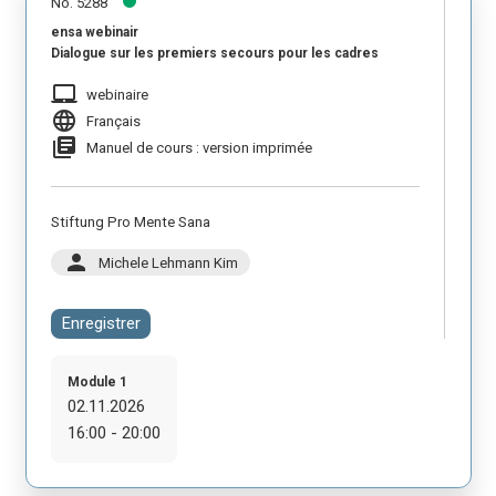
No. 5288
ensa webinair
Dialogue sur les premiers secours pour les cadres
laptop_mac
webinaire
language
Français
library_books
Manuel de cours : version imprimée
Stiftung Pro Mente Sana
person
Michele Lehmann Kim
Enregistrer
Module 1
02.11.2026
16:00 - 20:00