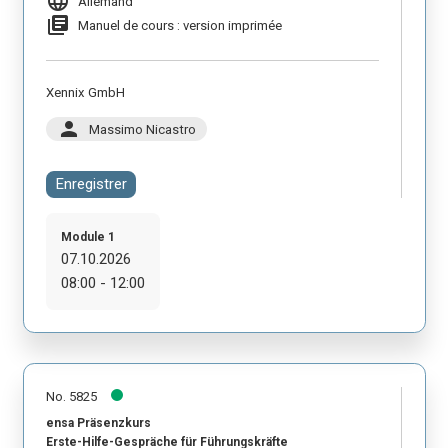
language
Allemand
library_books
Manuel de cours : version imprimée
Xennix GmbH
person
Massimo Nicastro
Enregistrer
Module 1
07.10.2026
08:00 - 12:00
No. 5825
ensa Präsenzkurs
Erste-Hilfe-Gespräche für Führungskräfte