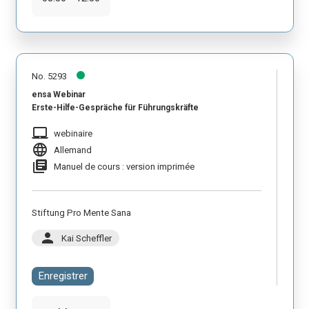
No. 5293
ensa Webinar
Erste-Hilfe-Gespräche für Führungskräfte
laptop_mac
webinaire
language
Allemand
library_books
Manuel de cours : version imprimée
Stiftung Pro Mente Sana
person
Kai Scheffler
Enregistrer