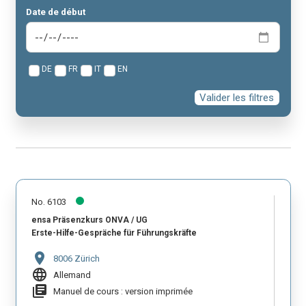
Date de début
DE
FR
IT
EN
Valider les filtres
No. 6103
ensa Präsenzkurs ONVA / UG
Erste-Hilfe-Gespräche für Führungskräfte
location_on
8006 Zürich
language
Allemand
library_books
Manuel de cours : version imprimée