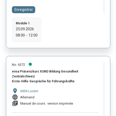
Enregistrer
Module 1
25.09.2026
08:00 - 12:00
No. 6372
ensa Präsenzkurs XUND Bildung Gesundheit
Zentralschweiz
Erste-Hilfe-Gespräche für Führungskräfte
location_on
6004 Luzern
language
Allemand
library_books
Manuel de cours : version imprimée