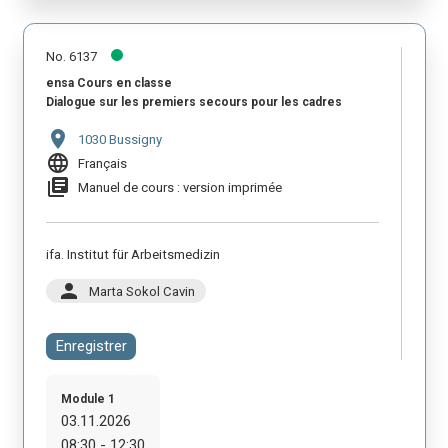
No. 6137
ensa Cours en classe
Dialogue sur les premiers secours pour les cadres
location_on
1030 Bussigny
language
Français
library_books
Manuel de cours : version imprimée
ifa. Institut für Arbeitsmedizin
person
Marta Sokol Cavin
Enregistrer
Module 1
03.11.2026
08:30 - 12:30