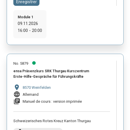
Enregistrer
Module 1
09.11.2026
16:00 - 20:00
No. 5879
ensa Präsenzkurs SRK Thurgau Kurszentrum
Erste-Hilfe-Gespräche für Führungskräfte
location_on
8570 Weinfelden
language
Allemand
library_books
Manuel de cours : version imprimée
Schweizerisches Rotes Kreuz Kanton Thurgau