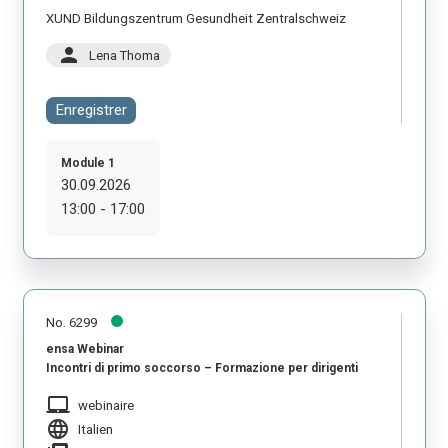
XUND Bildungszentrum Gesundheit Zentralschweiz
person
Lena Thoma
Enregistrer
Module 1
30.09.2026
13:00 - 17:00
No. 6299
ensa Webinar
Incontri di primo soccorso – Formazione per dirigenti
laptop_mac
webinaire
language
Italien