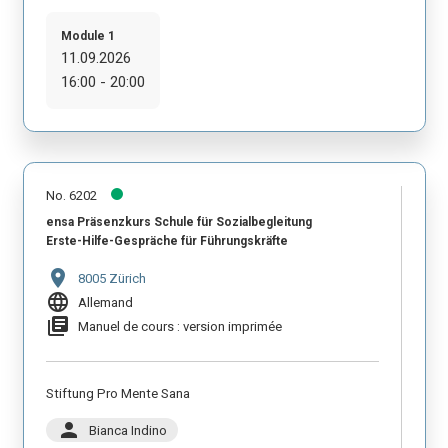
Module 1
11.09.2026
16:00 - 20:00
No. 6202
ensa Präsenzkurs Schule für Sozialbegleitung
Erste-Hilfe-Gespräche für Führungskräfte
location_on
8005 Zürich
language
Allemand
library_books
Manuel de cours : version imprimée
Stiftung Pro Mente Sana
person
Bianca Indino