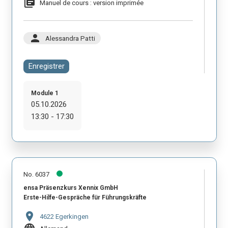
library_books
Manuel de cours : version imprimée
person
Alessandra Patti
Enregistrer
Module 1
05.10.2026
13:30 - 17:30
No. 6037
ensa Präsenzkurs Xennix GmbH
Erste-Hilfe-Gespräche für Führungskräfte
location_on
4622 Egerkingen