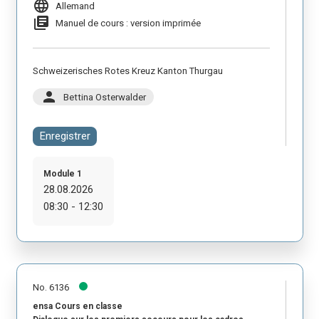
language
Allemand
library_books
Manuel de cours : version imprimée
Schweizerisches Rotes Kreuz Kanton Thurgau
person
Bettina Osterwalder
Enregistrer
Module 1
28.08.2026
08:30 - 12:30
No. 6136
ensa Cours en classe