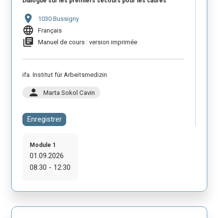
Dialogue sur les premiers secours pour les cadres
location_on
1030 Bussigny
language
Français
library_books
Manuel de cours : version imprimée
ifa. Institut für Arbeitsmedizin
person
Marta Sokol Cavin
Enregistrer
Module 1
01.09.2026
08:30 - 12:30