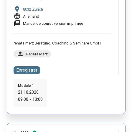
location_on
8032 Zürich
language
Allemand
library_books
Manuel de cours : version imprimée
renata merz Beratung, Coaching & Seminare GmbH
person
Renata Merz
Enregistrer
Module 1
21.10.2026
09:00 - 13:00