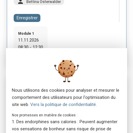
person
Bettina Osterwalder
Enregistrer
Module 1
11.11.2026
08:30 - 12:30
No. 5991
ensa Präsenzkurs Rettungsschule Zentralschweiz
Nous utilisons des cookies pour analyser et mesurer le
Erste-Hilfe-Gespräche für Führungskräfte
comportement des utilisateurs pour l'optimisation du
site web.
Vers la politique de confidentialité
.
location_on
6004 Luzern
language
Allemand
Nos promesses en matière de cookies :
library_books
Manuel de cours : version imprimée
Des endorphines sans calories : Peuvent augmenter
vos sensations de bonheur sans risque de prise de