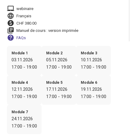
laptop_mac
webinaire
language
Français
paid
CHF 380.00
library_books
Manuel de cours : version imprimée
help
FAQs
Module 1
Module 2
Module 3
03.11.2026
05.11.2026
10.11.2026
17:00 - 19:00
17:00 - 19:00
17:00 - 19:00
Module 4
Module 5
Module 6
12.11.2026
17.11.2026
19.11.2026
17:00 - 19:00
17:00 - 19:00
17:00 - 19:00
Module 7
24.11.2026
17:00 - 19:00