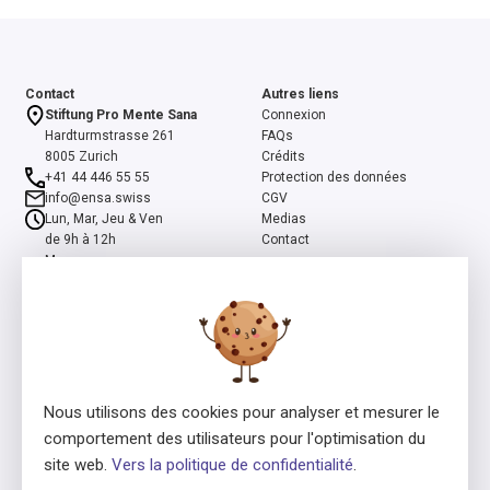
Contact
Autres liens
Stiftung Pro Mente Sana
Connexion
Hardturmstrasse 261
FAQs
8005 Zurich
Crédits
+41 44 446 55 55
Protection des données
info@ensa.swiss
CGV
Lun, Mar, Jeu & Ven
Medias
de 9h à 12h
Contact
Mer
de 13h à 16h
ensa est un programme co-initié par la Fondation suisse Pro Mente
Sana et la Fondation Beisheim, et soutenu par la Fondation Beisheim
et Ernst Göhner.
Nous utilisons des cookies pour analyser et mesurer le
comportement des utilisateurs pour l'optimisation du
site web.
Vers la politique de confidentialité
.