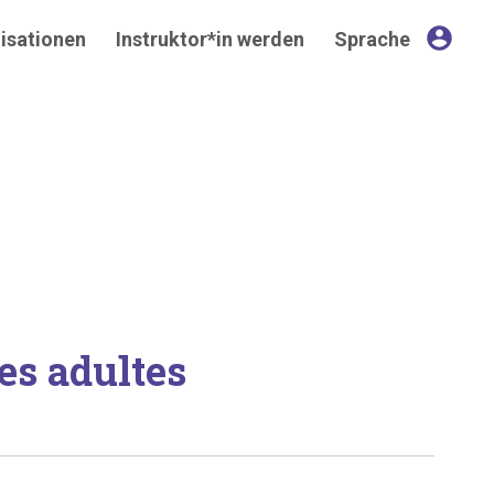
account_circle
isationen
Instruktor*in werden
Sprache
es adultes