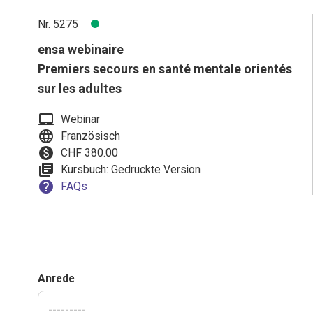
Nr. 5275
ensa webinaire
Premiers secours en santé mentale orientés
sur les adultes
laptop_mac
Webinar
language
Französisch
paid
CHF 380.00
library_books
Kursbuch: Gedruckte Version
help
FAQs
Anrede