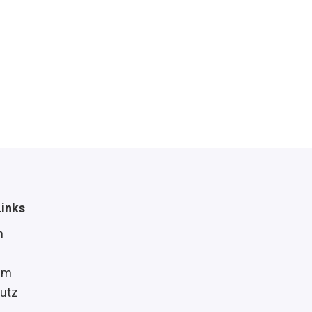
Links
n
um
utz