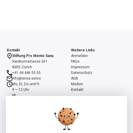
Kontakt
Weitere Links
Stiftung Pro Mente Sana
Anmelden
Hardturmstrasse 261
FAQs
8005 Zürich
Impressum
+41 44 446 55 55
Datenschutz
info@ensa.swiss
AGB
Mo, Di, Do und Fr
Medien
9 – 12 Uhr
Kontakt
Mi
13 – 16 Uhr
ensa ist ein Programm der Stiftung Pro Mente Sana, mitinitiiert und
unterstützt durch die Beisheim Stiftung.