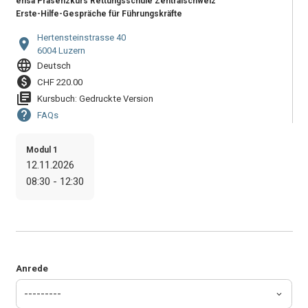
ensa Präsenzkurs Rettungsschule Zentralschweiz
Erste-Hilfe-Gespräche für Führungskräfte
Hertensteinstrasse 40
location_on
6004 Luzern
language
Deutsch
paid
CHF 220.00
library_books
Kursbuch: Gedruckte Version
help
FAQs
Modul 1
12.11.2026
08:30 - 12:30
Anrede