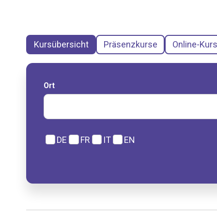
Kursübersicht
Präsenzkurse
Online-Kur
Ort
DE
FR
IT
EN