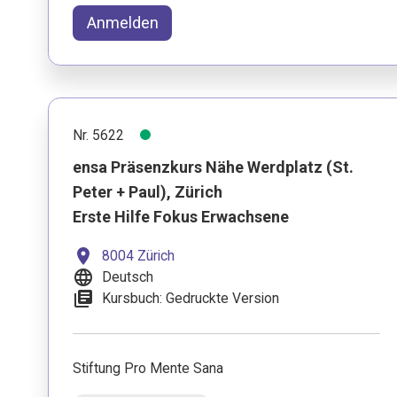
Anmelden
Nr. 5622
ensa Präsenzkurs Nähe Werdplatz (St.
Peter + Paul), Zürich
Erste Hilfe Fokus Erwachsene
location_on
8004 Zürich
language
Deutsch
library_books
Kursbuch: Gedruckte Version
Stiftung Pro Mente Sana