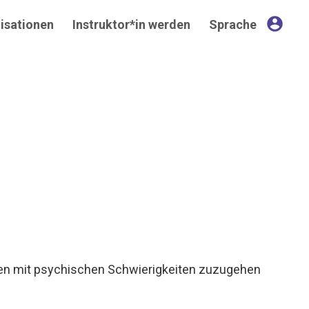
account_circle
isationen
Instruktor*in werden
Sprache
chen mit psychischen Schwierigkeiten zuzugehen