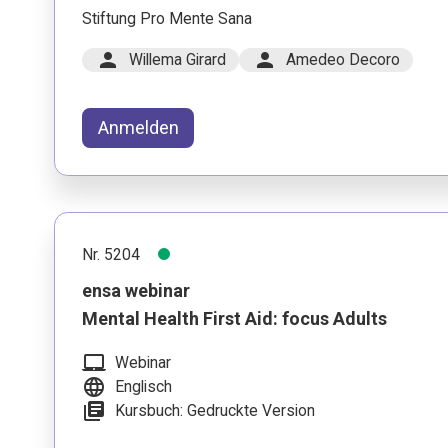
Stiftung Pro Mente Sana
person
person
Willema Girard
Amedeo Decoro
Anmelden
Nr. 5204
ensa webinar
Mental Health First Aid: focus Adults
laptop_mac
Webinar
language
Englisch
library_books
Kursbuch: Gedruckte Version