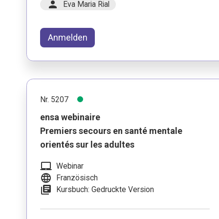
person
Eva Maria Rial
Anmelden
Nr. 5207
ensa webinaire
Premiers secours en santé mentale
orientés sur les adultes
laptop_mac
Webinar
language
Französisch
library_books
Kursbuch: Gedruckte Version