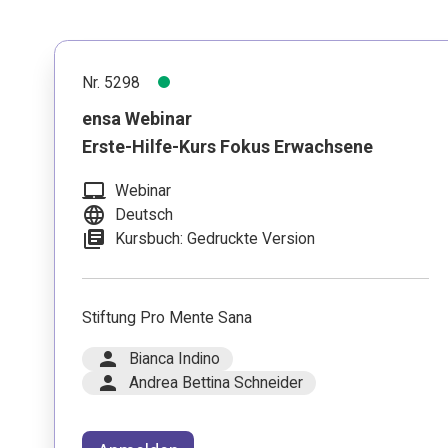
Nr. 5298
ensa Webinar
Erste-Hilfe-Kurs Fokus Erwachsene
laptop_mac
Webinar
language
Deutsch
library_books
Kursbuch: Gedruckte Version
Stiftung Pro Mente Sana
person
Bianca Indino
person
Andrea Bettina Schneider