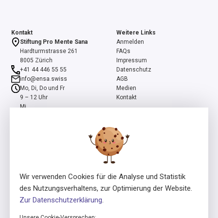
Kontakt
Weitere Links
Stiftung Pro Mente Sana
Anmelden
Hardturmstrasse 261
FAQs
8005 Zürich
Impressum
+41 44 446 55 55
Datenschutz
info@ensa.swiss
AGB
Mo, Di, Do und Fr
Medien
9 – 12 Uhr
Kontakt
Mi
13 – 16 Uhr
ensa ist ein Programm der Stiftung Pro Mente Sana, mitinitiiert und
unterstützt durch die Beisheim Stiftung.
Wir verwenden Cookies für die Analyse und Statistik
des Nutzungsverhaltens, zur Optimierung der Website.
Zur Datenschutzerklärung
.
Unsere Cookie-Versprechen: