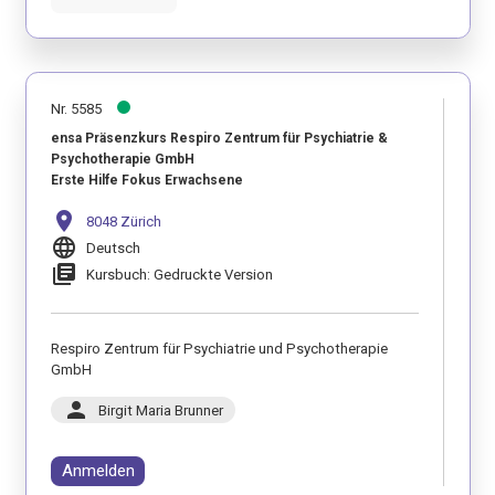
Nr. 5585
ensa Präsenzkurs Respiro Zentrum für Psychiatrie &
Psychotherapie GmbH
Erste Hilfe Fokus Erwachsene
location_on
8048 Zürich
language
Deutsch
library_books
Kursbuch: Gedruckte Version
Respiro Zentrum für Psychiatrie und Psychotherapie
GmbH
person
Birgit Maria Brunner
Anmelden