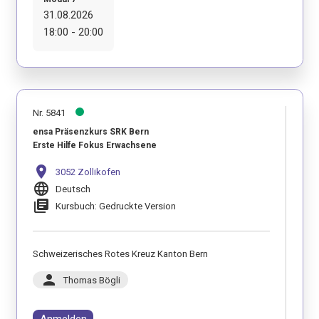
31.08.2026
18:00 - 20:00
Nr. 5841
ensa Präsenzkurs SRK Bern
Erste Hilfe Fokus Erwachsene
location_on
3052 Zollikofen
language
Deutsch
library_books
Kursbuch: Gedruckte Version
Schweizerisches Rotes Kreuz Kanton Bern
person
Thomas Bögli