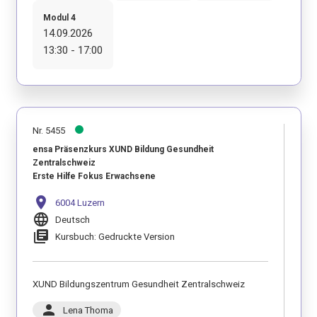
Modul 4
14.09.2026
13:30 - 17:00
Nr. 5455
ensa Präsenzkurs XUND Bildung Gesundheit
Zentralschweiz
Erste Hilfe Fokus Erwachsene
location_on
6004 Luzern
language
Deutsch
library_books
Kursbuch: Gedruckte Version
XUND Bildungszentrum Gesundheit Zentralschweiz
person
Lena Thoma