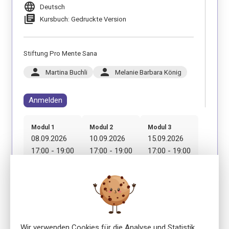
language
Deutsch
library_books
Kursbuch: Gedruckte Version
Stiftung Pro Mente Sana
person
person
Martina Buchli
Melanie Barbara König
Anmelden
Modul 1
Modul 2
Modul 3
08.09.2026
10.09.2026
15.09.2026
17:00 - 19:00
17:00 - 19:00
17:00 - 19:00
Modul 4
Modul 5
Modul 6
17.09.2026
22.09.2026
24.09.2026
17:00 - 19:00
17:00 - 19:00
17:00 - 19:00
Wir verwenden Cookies für die Analyse und Statistik
Modul 7