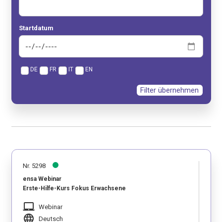
Startdatum
DE
FR
IT
EN
Filter übernehmen
Nr. 5298
ensa Webinar
Erste-Hilfe-Kurs Fokus Erwachsene
laptop_mac
Webinar
language
Deutsch