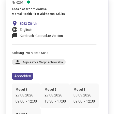
Nr. 6261
ensa classroom course
Mental Health First Aid: focus Adults
location_on
8032 Zürich
language
Englisch
library_books
Kursbuch: Gedruckte Version
Stiftung Pro Mente Sana
person
Agnieszka Wojciechowska
Anmelden
Modul 1
Modul 2
Modul 3
27.08.2026
27.08.2026
03.09.2026
09:00 - 12:30
13:30 - 17:00
09:00 - 12:30