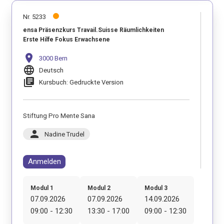
Nr. 5233
ensa Präsenzkurs Travail.Suisse Räumlichkeiten
Erste Hilfe Fokus Erwachsene
location_on
3000 Bern
language
Deutsch
library_books
Kursbuch: Gedruckte Version
Stiftung Pro Mente Sana
person
Nadine Trudel
Anmelden
Modul 1
Modul 2
Modul 3
07.09.2026
07.09.2026
14.09.2026
09:00 - 12:30
13:30 - 17:00
09:00 - 12:30