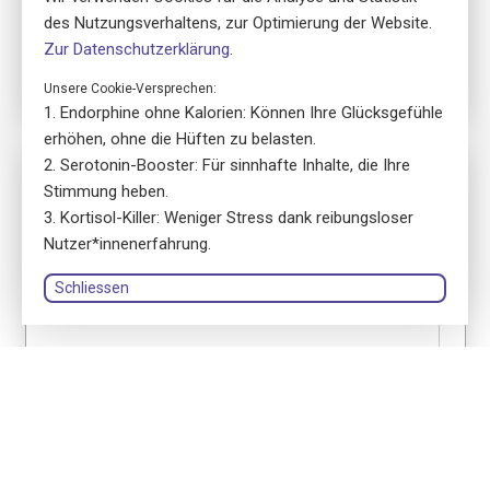
29.09.2026
des Nutzungsverhaltens, zur Optimierung der Website.
17:00 - 19:00
Zur Datenschutzerklärung
.
Unsere Cookie-Versprechen:
Endorphine ohne Kalorien: Können Ihre Glücksgefühle
erhöhen, ohne die Hüften zu belasten.
Serotonin-Booster: Für sinnhafte Inhalte, die Ihre
Nr. 5820
Stimmung heben.
ensa Präsenzkurs
Kortisol-Killer: Weniger Stress dank reibungsloser
Erste Hilfe Fokus Erwachsene
Nutzer*innenerfahrung.
location_on
8032 Zürich
language
Deutsch
Schliessen
library_books
Kursbuch: Gedruckte Version
renata merz Beratung, Coaching & Seminare GmbH
person
Renata Merz
Anmelden