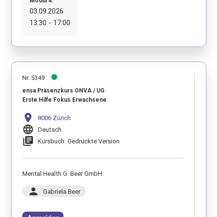
Modul 4
03.09.2026
13:30 - 17:00
Nr. 5349
ensa Präsenzkurs ONVA / UG
Erste Hilfe Fokus Erwachsene
location_on
8006 Zürich
language
Deutsch
library_books
Kursbuch: Gedruckte Version
Mental Health G. Beer GmbH
person
Gabriela Beer