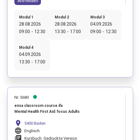
Anmelden
Modul 1
Modul 2
Modul 3
28.08.2026
28.08.2026
04.09.2026
09:00 - 12:30
13:30 - 17:00
09:00 - 12:30
Modul 4
04.09.2026
13:30 - 17:00
Nr. 5680
ensa classroom course ifa
Mental Health First Aid: focus Adults
location_on
5400 Baden
language
Englisch
library_books
Kursbuch: Gedruckte Version