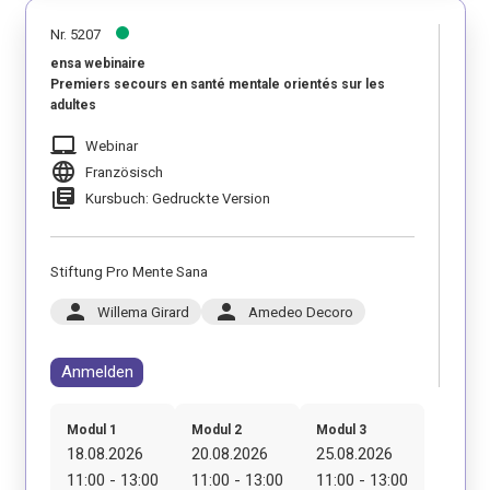
Nr. 5207
ensa webinaire
Premiers secours en santé mentale orientés sur les
adultes
laptop_mac
Webinar
language
Französisch
library_books
Kursbuch: Gedruckte Version
Stiftung Pro Mente Sana
person
person
Willema Girard
Amedeo Decoro
Anmelden
Modul 1
Modul 2
Modul 3
18.08.2026
20.08.2026
25.08.2026
11:00 - 13:00
11:00 - 13:00
11:00 - 13:00