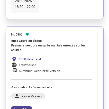
24.09.2026
18:30 - 22:00
Nr. 5866
ensa Cours en classe
Premiers secours en santé mentale orientés sur les
adultes
location_on
2000 Neuchâtel
language
Französisch
library_books
Kursbuch: Gedruckte Version
Association La Voie des arts
person
Xavier Vasseur