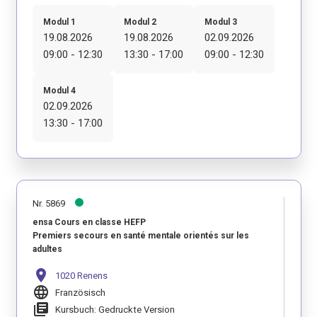
Modul 1
Modul 2
Modul 3
19.08.2026
19.08.2026
02.09.2026
09:00 - 12:30
13:30 - 17:00
09:00 - 12:30
Modul 4
02.09.2026
13:30 - 17:00
Nr. 5869
ensa Cours en classe HEFP
Premiers secours en santé mentale orientés sur les
adultes
location_on
1020 Renens
language
Französisch
library_books
Kursbuch: Gedruckte Version