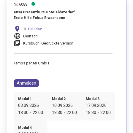
Nr. 6088
ensa Präsenzkurs Hotel Fidazerhof
Erste Hilfe Fokus Erwachsene
location_on
7019 Fidaz
language
Deutsch
library_books
Kursbuch: Gedruckte Version
Temps per tei GmbH
Anmelden
Modul 1
Modul 2
Modul 3
03.09.2026
10.09.2026
17.09.2026
18:30 - 22:00
18:30 - 22:00
18:30 - 22:00
Modul 4