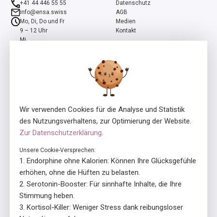
+41 44 446 55 55
Datenschutz
info@ensa.swiss
AGB
Mo, Di, Do und Fr
Medien
9 – 12 Uhr
Kontakt
Mi
13 – 16 Uhr
ensa ist ein Programm der Stiftung Pro Mente Sana, mitinitiiert und
unterstützt durch die Beisheim Stiftung.
Wir verwenden Cookies für die Analyse und Statistik
des Nutzungsverhaltens, zur Optimierung der Website.
Zur Datenschutzerklärung
.
Unsere Cookie-Versprechen:
Lizenzgeber
In Zusammenarbeit mit
Endorphine ohne Kalorien: Können Ihre Glücksgefühle
erhöhen, ohne die Hüften zu belasten.
Serotonin-Booster: Für sinnhafte Inhalte, die Ihre
Stimmung heben.
Kortisol-Killer: Weniger Stress dank reibungsloser