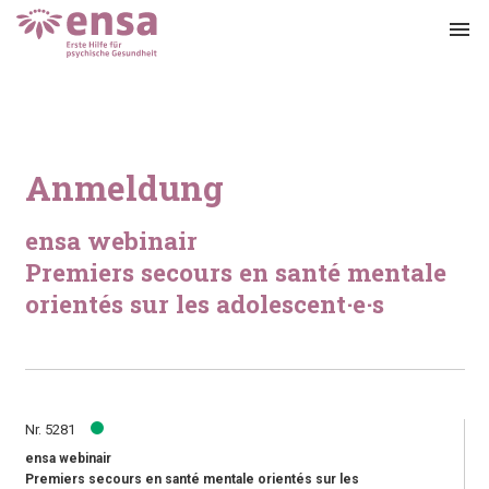
menu
Anmeldung
ensa webinair
Premiers secours en santé mentale
orientés sur les adolescent·e·s
Nr. 5281
ensa webinair
Premiers secours en santé mentale orientés sur les