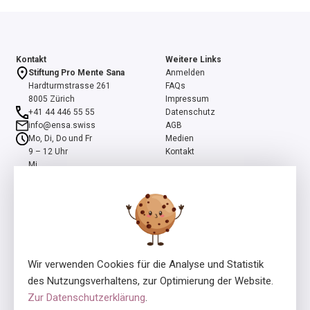
Kontakt
Weitere Links
Stiftung Pro Mente Sana
Anmelden
Hardturmstrasse 261
FAQs
8005 Zürich
Impressum
+41 44 446 55 55
Datenschutz
info@ensa.swiss
AGB
Mo, Di, Do und Fr
Medien
9 – 12 Uhr
Kontakt
Mi
13 – 16 Uhr
ensa ist ein Programm der Stiftung Pro Mente Sana, mitinitiiert und
unterstützt durch die Beisheim Stiftung.
Wir verwenden Cookies für die Analyse und Statistik
des Nutzungsverhaltens, zur Optimierung der Website.
Zur Datenschutzerklärung
.