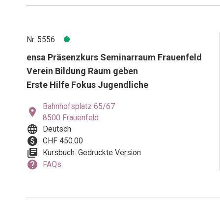
Nr. 5556
ensa Präsenzkurs Seminarraum Frauenfeld
Verein Bildung Raum geben
Erste Hilfe Fokus Jugendliche
Bahnhofsplatz 65/67
location_on
8500 Frauenfeld
language
Deutsch
paid
CHF 450.00
library_books
Kursbuch: Gedruckte Version
help
FAQs