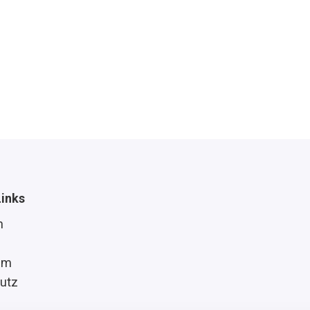
Links
n
um
utz