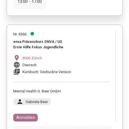
13:00 - 17:00
Nr. 6366
ensa Präsenzkurs ONVA / UG
Erste Hilfe Fokus Jugendliche
location_on
8006 Zürich
language
Deutsch
library_books
Kursbuch: Gedruckte Version
Mental Health G. Beer GmbH
person
Gabriela Beer
Anmelden