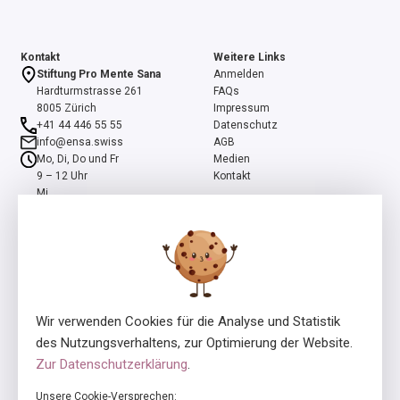
Kontakt
Weitere Links
Stiftung Pro Mente Sana
Anmelden
Hardturmstrasse 261
FAQs
8005 Zürich
Impressum
+41 44 446 55 55
Datenschutz
info@ensa.swiss
AGB
Mo, Di, Do und Fr
Medien
9 – 12 Uhr
Kontakt
Mi
13 – 16 Uhr
ensa ist ein Programm der Stiftung Pro Mente Sana, mitinitiiert und
unterstützt durch die Beisheim Stiftung.
Wir verwenden Cookies für die Analyse und Statistik
des Nutzungsverhaltens, zur Optimierung der Website.
Zur Datenschutzerklärung
.
Unsere Cookie-Versprechen: