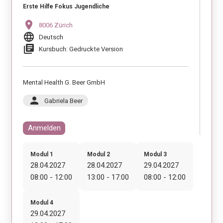
Erste Hilfe Fokus Jugendliche
location_on
8006 Zürich
language
Deutsch
library_books
Kursbuch: Gedruckte Version
Mental Health G. Beer GmbH
person
Gabriela Beer
Anmelden
Modul 1
Modul 2
Modul 3
28.04.2027
28.04.2027
29.04.2027
08:00 - 12:00
13:00 - 17:00
08:00 - 12:00
Modul 4
29.04.2027