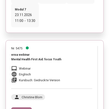
Modul 7
23.11.2026
11:00 - 13:30
Nr. 5475
ensa webinar
Mental Health First Aid: focus Youth
laptop_mac
Webinar
language
Englisch
library_books
Kursbuch: Gedruckte Version
person
Christine Blom