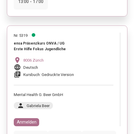
13:00 - 17:00
Nr. 5319
ensa Präsenzkurs ONVA / UG
Erste Hilfe Fokus Jugendliche
location_on
8006 Zürich
language
Deutsch
library_books
Kursbuch: Gedruckte Version
Mental Health G. Beer GmbH
person
Gabriela Beer
Anmelden