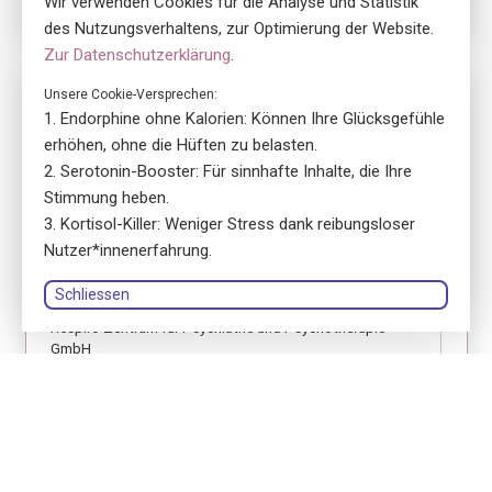
Wir verwenden Cookies für die Analyse und Statistik
des Nutzungsverhaltens, zur Optimierung der Website.
Zur Datenschutzerklärung
.
Nr. 5700
Unsere Cookie-Versprechen:
Endorphine ohne Kalorien: Können Ihre Glücksgefühle
ensa Präsenzkurs Respiro Zentrum für Psychiatrie &
Psychotherapie GmbH
erhöhen, ohne die Hüften zu belasten.
Erste Hilfe Fokus Jugendliche
Serotonin-Booster: Für sinnhafte Inhalte, die Ihre
Stimmung heben.
location_on
8048 Zürich
Kortisol-Killer: Weniger Stress dank reibungsloser
language
Deutsch
Nutzer*innenerfahrung.
library_books
Kursbuch: Gedruckte Version
Schliessen
Respiro Zentrum für Psychiatrie und Psychotherapie
GmbH
person
Birgit Maria Brunner
Anmelden