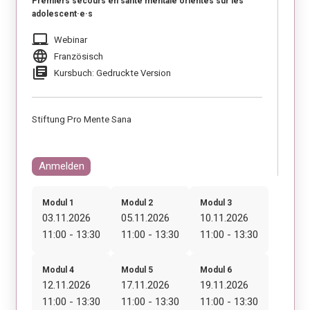
Premiers secours en santé mentale orientés sur les
adolescent·e·s
laptop_mac
Webinar
language
Französisch
library_books
Kursbuch: Gedruckte Version
Stiftung Pro Mente Sana
Anmelden
Modul 1
Modul 2
Modul 3
03.11.2026
05.11.2026
10.11.2026
11:00 - 13:30
11:00 - 13:30
11:00 - 13:30
Modul 4
Modul 5
Modul 6
12.11.2026
17.11.2026
19.11.2026
11:00 - 13:30
11:00 - 13:30
11:00 - 13:30