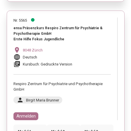
Nr. 5565
ensa Präsenzkurs Respiro Zentrum für Psychiatrie &
Psychotherapie GmbH
Erste Hilfe Fokus Jugendliche
location_on
8048 Zürich
language
Deutsch
library_books
Kursbuch: Gedruckte Version
Respiro Zentrum für Psychiatrie und Psychotherapie
GmbH
person
Birgit Maria Brunner
Anmelden