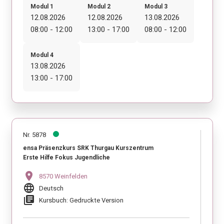
Modul 1
Modul 2
Modul 3
12.08.2026
12.08.2026
13.08.2026
08:00 - 12:00
13:00 - 17:00
08:00 - 12:00
Modul 4
13.08.2026
13:00 - 17:00
Nr. 5878
ensa Präsenzkurs SRK Thurgau Kurszentrum
Erste Hilfe Fokus Jugendliche
location_on
8570 Weinfelden
language
Deutsch
library_books
Kursbuch: Gedruckte Version