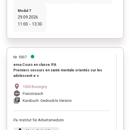
Modul 7
29.09.2026
11:00 - 13:30
Nr. 5937
ensa Cours en classe IFA
Premiers secours en santé mentale orientés sur les
adolescent·e·s
location_on
1030 Bussigny
language
Französisch
library_books
Kursbuch: Gedruckte Version
ifa. Institut für Arbeitsmedizin