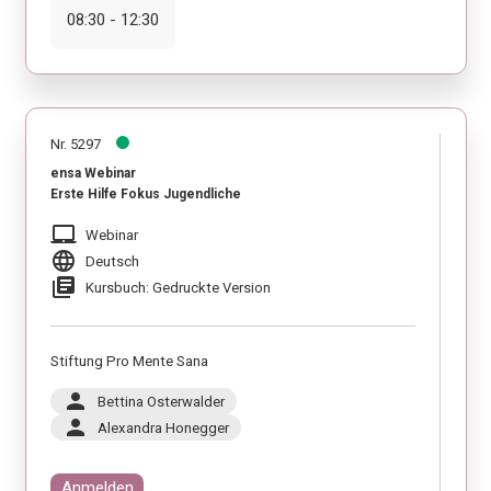
08:30 - 12:30
Nr. 5297
ensa Webinar
Erste Hilfe Fokus Jugendliche
laptop_mac
Webinar
language
Deutsch
library_books
Kursbuch: Gedruckte Version
Stiftung Pro Mente Sana
person
Bettina Osterwalder
person
Alexandra Honegger
Anmelden