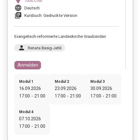
location_on
7000 Chur
language
Deutsch
library_books
Kursbuch: Gedruckte Version
Evangelisch-reformierte Landeskirche Graubünden
person
Renata Basig-Jehli
Anmelden
Modul 1
Modul 2
Modul 3
16.09.2026
23.09.2026
30.09.2026
17:00 - 21:00
17:00 - 21:00
17:00 - 21:00
Modul 4
07.10.2026
17:00 - 21:00