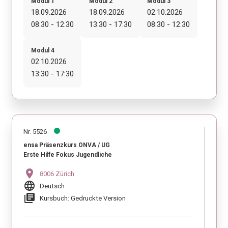
Modul 1
Modul 2
Modul 3
18.09.2026
18.09.2026
02.10.2026
08:30 - 12:30
13:30 - 17:30
08:30 - 12:30
Modul 4
02.10.2026
13:30 - 17:30
Nr. 5526
ensa Präsenzkurs ONVA / UG
Erste Hilfe Fokus Jugendliche
location_on
8006 Zürich
language
Deutsch
library_books
Kursbuch: Gedruckte Version