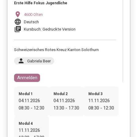
Erste Hilfe Fokus Jugendliche
location_on
4600 Olten
language
Deutsch
library_books
Kursbuch: Gedruckte Version
Schweizerisches Rotes Kreuz Kanton Solothurn
person
Gabriela Beer
Anmelden
Modul 1
Modul 2
Modul 3
04.11.2026
04.11.2026
11.11.2026
08:30 - 12:30
13:30 - 17:30
08:30 - 12:30
Modul 4
11.11.2026