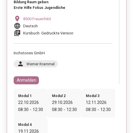
Bildung Raum geben
Erste Hilfe Fokus Jugendliche
location_on
8500 Frauenfeld
language
Deutsch
library_books
Kursbuch: Gedruckte Version
Inchstones GmbH
person
Werner Krammel
Anmelden
Modul 1
Modul 2
Modul 3
22.10.2026
29.10.2026
12.11.2026
08:30 - 12:30
08:30 - 12:30
08:30 - 12:30
Modul 4
19.11.2026