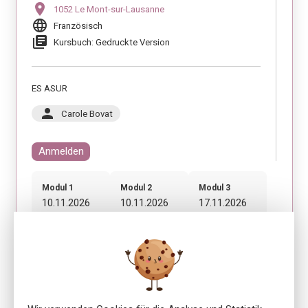
location_on
1052 Le Mont-sur-Lausanne
language
Französisch
library_books
Kursbuch: Gedruckte Version
ES ASUR
person
Carole Bovat
Anmelden
Modul 1
Modul 2
Modul 3
10.11.2026
10.11.2026
17.11.2026
08:30 - 12:00
13:00 - 16:30
08:30 - 12:00
Modul 4
17.11.2026
13:00 - 16:30