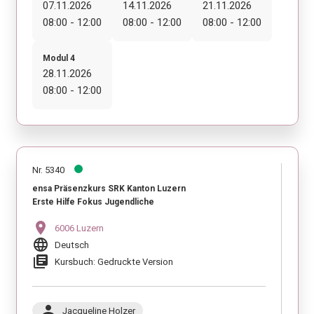
07.11.2026
14.11.2026
21.11.2026
08:00 - 12:00
08:00 - 12:00
08:00 - 12:00
Modul 4
28.11.2026
08:00 - 12:00
Nr. 5340
ensa Präsenzkurs SRK Kanton Luzern
Erste Hilfe Fokus Jugendliche
location_on
6006 Luzern
language
Deutsch
library_books
Kursbuch: Gedruckte Version
person
Jacqueline Holzer