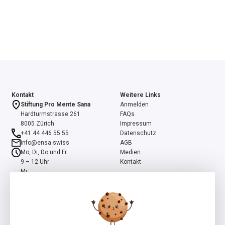
Kontakt
Weitere Links
Stiftung Pro Mente Sana
Anmelden
Hardturmstrasse 261
FAQs
8005 Zürich
Impressum
+41 44 446 55 55
Datenschutz
info@ensa.swiss
AGB
Mo, Di, Do und Fr
Medien
9 – 12 Uhr
Kontakt
Mi
13 – 16 Uhr
ensa ist ein Programm der Stiftung Pro Mente Sana, mitinitiiert und