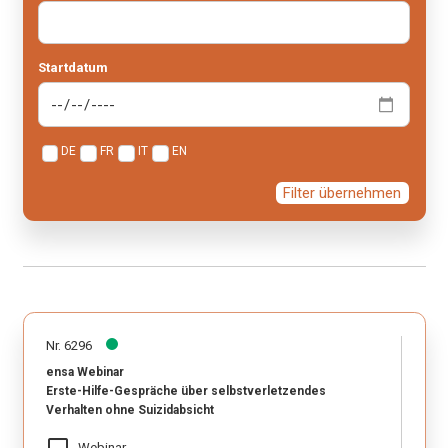
Startdatum
DE
FR
IT
EN
Filter übernehmen
Nr. 6296
ensa Webinar
Erste-Hilfe-Gespräche über selbstverletzendes
Verhalten ohne Suizidabsicht
laptop_mac
Webinar