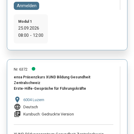
Anmelden
Modul 1
25.09.2026
08:00 - 12:00
Nr. 6372
ensa Präsenzkurs XUND Bildung Gesundheit
Zentralschweiz
Erste-Hilfe-Gespräche für Führungskräfte
location_on
6004 Luzern
language
Deutsch
library_books
Kursbuch: Gedruckte Version