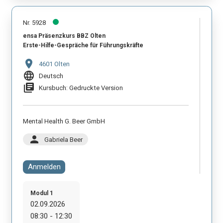
Nr. 5928
ensa Präsenzkurs BBZ Olten
Erste-Hilfe-Gespräche für Führungskräfte
location_on
4601 Olten
language
Deutsch
library_books
Kursbuch: Gedruckte Version
Mental Health G. Beer GmbH
person
Gabriela Beer
Anmelden
Modul 1
02.09.2026
08:30 - 12:30