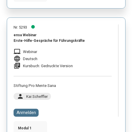
Nr. 5293
ensa Webinar
Erste-Hilfe-Gespräche für Führungskräfte
laptop_mac
Webinar
language
Deutsch
library_books
Kursbuch: Gedruckte Version
Stiftung Pro Mente Sana
person
Kai Scheffler
Anmelden
Modul 1