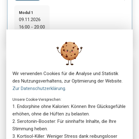
Modul 1
09.11.2026
16:00 - 20:00
Nr. 5879
ensa Präsenzkurs SRK Thurgau Kurszentrum
Wir verwenden Cookies für die Analyse und Statistik
Erste-Hilfe-Gespräche für Führungskräfte
des Nutzungsverhaltens, zur Optimierung der Website.
location_on
Zur Datenschutzerklärung
.
8570 Weinfelden
language
Deutsch
Unsere Cookie-Versprechen:
library_books
Kursbuch: Gedruckte Version
Endorphine ohne Kalorien: Können Ihre Glücksgefühle
erhöhen, ohne die Hüften zu belasten.
Serotonin-Booster: Für sinnhafte Inhalte, die Ihre
Schweizerisches Rotes Kreuz Kanton Thurgau
Stimmung heben.
person
Bettina Osterwalder
Kortisol-Killer: Weniger Stress dank reibungsloser