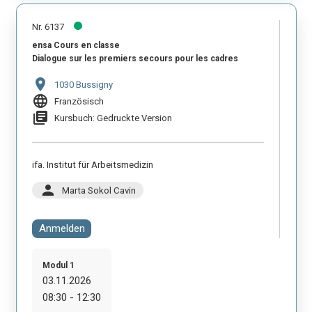
Nr. 6137
ensa Cours en classe
Dialogue sur les premiers secours pour les cadres
location_on
1030 Bussigny
language
Französisch
library_books
Kursbuch: Gedruckte Version
ifa. Institut für Arbeitsmedizin
person
Marta Sokol Cavin
Anmelden
Modul 1
03.11.2026
08:30 - 12:30