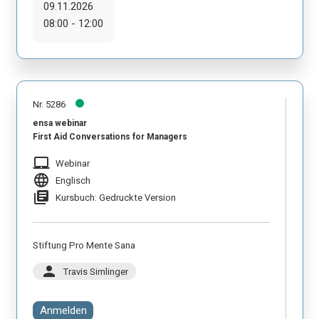
09.11.2026
08:00 - 12:00
Nr. 5286
ensa webinar
First Aid Conversations for Managers
laptop_mac
Webinar
language
Englisch
library_books
Kursbuch: Gedruckte Version
Stiftung Pro Mente Sana
person
Travis Simlinger
Anmelden