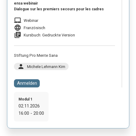
ensa webinair
Dialogue sur les premiers secours pour les cadres
laptop_mac
Webinar
language
Französisch
library_books
Kursbuch: Gedruckte Version
Stiftung Pro Mente Sana
person
Michele Lehmann Kim
Anmelden
Modul 1
02.11.2026
16:00 - 20:00