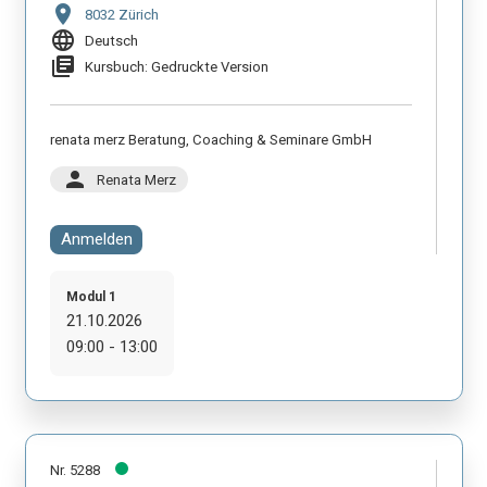
location_on
8032 Zürich
language
Deutsch
library_books
Kursbuch: Gedruckte Version
renata merz Beratung, Coaching & Seminare GmbH
person
Renata Merz
Anmelden
Modul 1
21.10.2026
09:00 - 13:00
Nr. 5288