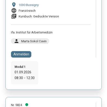
location_on
1030 Bussigny
language
Französisch
library_books
Kursbuch: Gedruckte Version
ifa. Institut für Arbeitsmedizin
person
Marta Sokol Cavin
Anmelden
Modul 1
01.09.2026
08:30 - 12:30
Nr. 5824