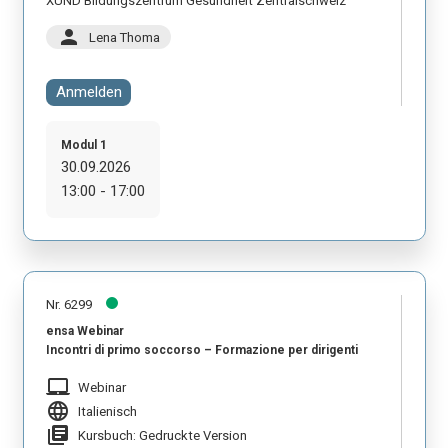
XUND Bildungszentrum Gesundheit Zentralschweiz
person
Lena Thoma
Anmelden
Modul 1
30.09.2026
13:00 - 17:00
Nr. 6299
ensa Webinar
Incontri di primo soccorso – Formazione per dirigenti
laptop_mac
Webinar
language
Italienisch
library_books
Kursbuch: Gedruckte Version