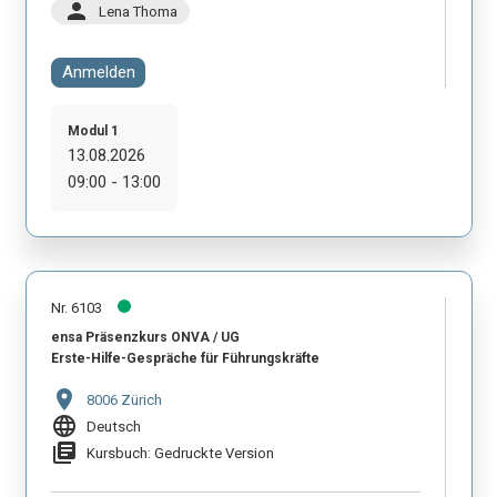
person
Lena Thoma
Anmelden
Modul 1
13.08.2026
09:00 - 13:00
Nr. 6103
ensa Präsenzkurs ONVA / UG
Erste-Hilfe-Gespräche für Führungskräfte
location_on
8006 Zürich
language
Deutsch
library_books
Kursbuch: Gedruckte Version