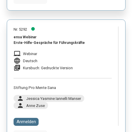
Nr. 5292
ensa Webinar
Erste-Hilfe-Gespräche für Führungskräfte
laptop_mac
Webinar
language
Deutsch
library_books
Kursbuch: Gedruckte Version
Stiftung Pro Mente Sana
person
Jessica Yasmine Iannelli Manser
person
Anne Zuse
Anmelden