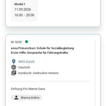
Modul 1
11.09.2026
16:00 - 20:00
Nr. 6202
ensa Präsenzkurs Schule für Sozialbegleitung
Erste-Hilfe-Gespräche für Führungskräfte
location_on
8005 Zürich
language
Deutsch
library_books
Kursbuch: Gedruckte Version
Stiftung Pro Mente Sana
person
Bianca Indino