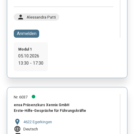
person
Alessandra Patti
Anmelden
Modul 1
05.10.2026
13:30 - 17:30
Nr. 6037
ensa Präsenzkurs Xennix GmbH
Erste-Hilfe-Gespräche für Führungskräfte
location_on
4622 Egerkingen
language
Deutsch