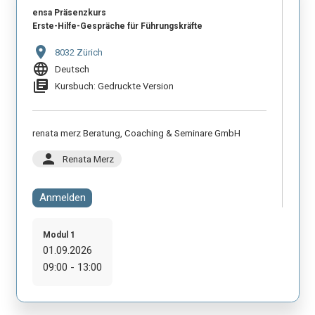
ensa Präsenzkurs
Erste-Hilfe-Gespräche für Führungskräfte
location_on
8032 Zürich
language
Deutsch
library_books
Kursbuch: Gedruckte Version
renata merz Beratung, Coaching & Seminare GmbH
person
Renata Merz
Anmelden
Modul 1
01.09.2026
09:00 - 13:00