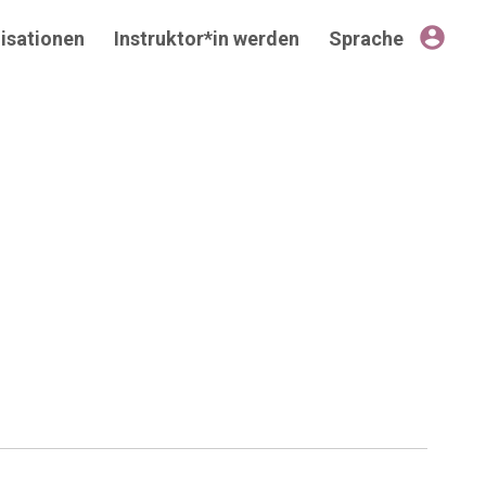
account_circle
isationen
Instruktor*in werden
Sprache