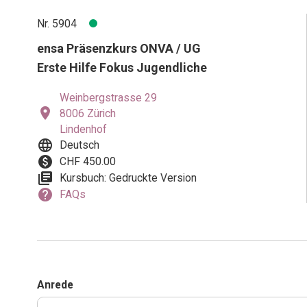
Nr. 5904
ensa Präsenzkurs ONVA / UG
Erste Hilfe Fokus Jugendliche
Weinbergstrasse 29
location_on
8006 Zürich
Lindenhof
language
Deutsch
paid
CHF 450.00
library_books
Kursbuch: Gedruckte Version
help
FAQs
Anrede