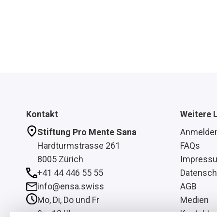
Kontakt
Weitere 
Stiftung Pro Mente Sana
Anmelde
Hardturmstrasse 261
FAQs
8005 Zürich
Impress
+41 44 446 55 55
Datensch
info@ensa.swiss
AGB
Mo, Di, Do und Fr
Medien
9 – 12 Uhr
Kontakt