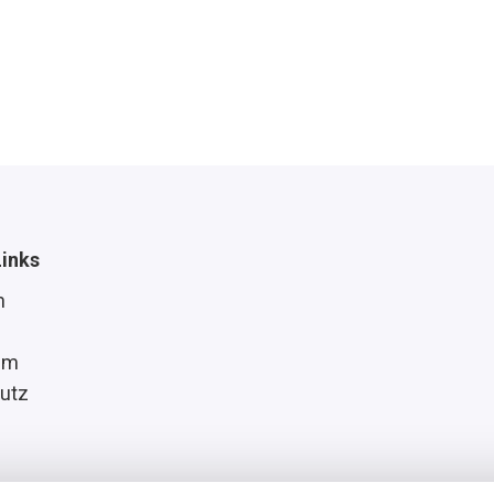
Links
n
um
utz