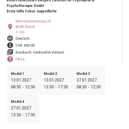
ensa Präsenzkurs Respiro Zentrum für Psychiatrie &
Psychotherapie GmbH
Erste Hilfe Fokus Jugendliche
Mürtschenstrasse 26
location_on
8048 Zürich
1. OG
language
Deutsch
paid
CHF 450.00
library_books
Kursbuch: Gedruckte Version
help
FAQs
Modul 1
Modul 2
Modul 3
13.01.2027
13.01.2027
27.01.2027
08:30 - 12:30
13:30 - 17:30
08:30 - 12:30
Modul 4
27.01.2027
13:30 - 17:30