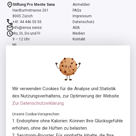
Stiftung Pro Mente Sana
Anmelden
Hardturmstrasse 261
FAQs
8005 Zürich
Impressum
+41 44 446 55 55
Datenschutz
info@ensa.swiss
AGB
Mo, Di, Do und Fr
Medien
9 – 12 Uhr
Kontakt
Mi
13 – 16 Uhr
ensa ist ein Programm der Stiftung Pro Mente Sana, mitinitiiert und
unterstützt durch die Beisheim Stiftung.
Wir verwenden Cookies für die Analyse und Statistik
des Nutzungsverhaltens, zur Optimierung der Website.
Zur Datenschutzerklärung
.
Unsere Cookie-Versprechen:
Lizenzgeber
In Zusammenarbeit mit
Endorphine ohne Kalorien: Können Ihre Glücksgefühle
erhöhen, ohne die Hüften zu belasten.
Serotonin-Booster: Für sinnhafte Inhalte, die Ihre