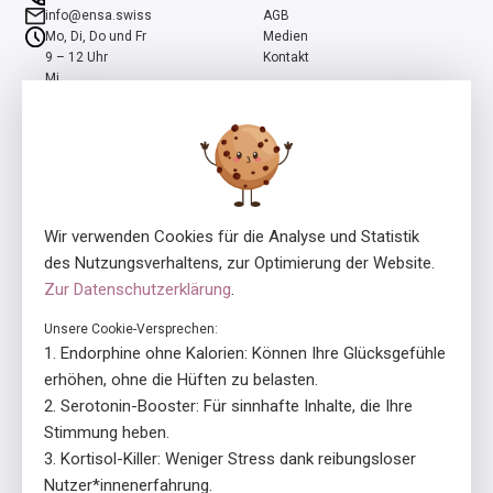
info@ensa.swiss
AGB
Mo, Di, Do und Fr
Medien
9 – 12 Uhr
Kontakt
Mi
13 – 16 Uhr
ensa ist ein Programm der Stiftung Pro Mente Sana, mitinitiiert und
unterstützt durch die Beisheim Stiftung.
Wir verwenden Cookies für die Analyse und Statistik
des Nutzungsverhaltens, zur Optimierung der Website.
Zur Datenschutzerklärung
.
Unsere Cookie-Versprechen:
Lizenzgeber
In Zusammenarbeit mit
Endorphine ohne Kalorien: Können Ihre Glücksgefühle
erhöhen, ohne die Hüften zu belasten.
Serotonin-Booster: Für sinnhafte Inhalte, die Ihre
Stimmung heben.
Kortisol-Killer: Weniger Stress dank reibungsloser
Nutzer*innenerfahrung.