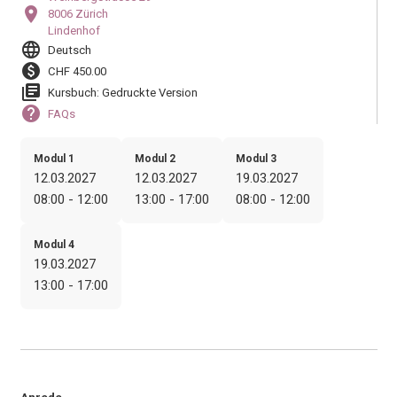
location_on
8006 Zürich
Lindenhof
language
Deutsch
paid
CHF 450.00
library_books
Kursbuch: Gedruckte Version
help
FAQs
Modul 1
Modul 2
Modul 3
12.03.2027
12.03.2027
19.03.2027
08:00 - 12:00
13:00 - 17:00
08:00 - 12:00
Modul 4
19.03.2027
13:00 - 17:00